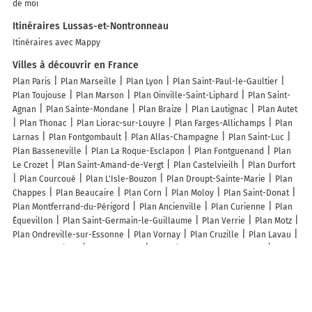
de moi
Itinéraires Lussas-et-Nontronneau
Itinéraires avec Mappy
Villes à découvrir en France
Plan Paris
Plan Marseille
Plan Lyon
Plan Saint-Paul-le-Gaultier
Plan Toujouse
Plan Marson
Plan Oinville-Saint-Liphard
Plan Saint-
Agnan
Plan Sainte-Mondane
Plan Braize
Plan Lautignac
Plan Autet
Plan Thonac
Plan Liorac-sur-Louyre
Plan Farges-Allichamps
Plan
Larnas
Plan Fontgombault
Plan Allas-Champagne
Plan Saint-Luc
Plan Basseneville
Plan La Roque-Esclapon
Plan Fontguenand
Plan
Le Crozet
Plan Saint-Amand-de-Vergt
Plan Castelvieilh
Plan Durfort
Plan Courcoué
Plan L'Isle-Bouzon
Plan Droupt-Sainte-Marie
Plan
Chappes
Plan Beaucaire
Plan Corn
Plan Moloy
Plan Saint-Donat
Plan Montferrand-du-Périgord
Plan Ancienville
Plan Curienne
Plan
Équevillon
Plan Saint-Germain-le-Guillaume
Plan Verrie
Plan Motz
Plan Ondreville-sur-Essonne
Plan Vornay
Plan Cruzille
Plan Lavau
Plan Creysseilles
Plan Poudenx
Plan Villeneuve-la-Dondagre
Plan
Maisnil
Plan Saint-Genès-la-Tourette
Plan Béthune
Plan Vix
Plan
Campigny
Lieux à découvrir à Lussas-et-Nontronneau