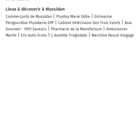
Lieux à découvrir à Mussidan
Commerçants de Mussidan
Plantey Marie Odile
Entreprise
Périgourdine Plomberie EPP
Cabinet Vétérinaire Des Trois Valets
Asia
Gourmet - 1001 Saveurs
Pharmacie de la Manufacture
Ambulances
Martin
Eric Auto-Ecole
L Assiette Troglodyte
Marchive Pascal élagage
abattage
Carole Beauté
Dr CBD Shop
Crystal Vsp
La Poste
Audioprothésiste Mussidan Audition Santé
Mussidan Optic
Chort
Christophe Agent Général
Sandra Sophrologue Naturopathe
Association Communauté de Communes d'Aide à Domicile
Ma Pépite
Immo
Services Funéraires Martin
Boulangerie Beaudout Croustille Et
Saveurs
Laverie de l'Océan
L'Atelier Goncalves Michel
Pompes
Funèbres Marbrerie Authier
AI Service
RCD-Service
Cave Le Chabrol
Espace Beauté
Virginie Coiffure
Gendarmerie Nationale Brigade
Territoriale
Les lieux populaires à Mussidan
Loft Atelier d'Artiste Mussidan
Cozy Home In Eglise Neuve D'issac
Le
Loft - Classé 5 ÉTOILES
Appartement Périgord blanc
Chambre Les gites
de la Gare
Chambre 7 kitchenette Les gites de la Gare
Le petit gîte de
la Gare
Le Sam Play
La maison de famille
Le Terrier
La Grotte
Fleurie - Classé 5 Étoiles
Appartement 2 chambres - Idéal pro & familles