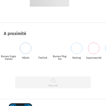
A proximité
Bornes Engie
Bornes Plug
Hôtels
TheFork
Parking
Supermarché
Vianeo
Inn