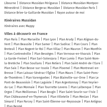
Libourne
Distance Mussidan Périgueux
Distance Mussidan Montpon-
Ménestérol
Distance Bergerac Mussidan
Distance Mussidan Paris
Distance Brive-la-Gaillarde Mussidan
Rayon autour de moi
Itinéraires Mussidan
Itinéraires avec Mappy
Villes à découvrir en France
Plan Paris
Plan Marseille
Plan Lyon
Plan Arudy
Plan Alignan-du-
Vent
Plan Beausite
Plan Samer
Plan Sadirac
Plan Cours
Plan
Breteuil
Plan Nogent-le-Roi
Plan Villaz
Plan Mauron
Plan Montfrin
Plan Contrexéville
Plan Bessèges
Plan Vernoux-en-Vivarais
Plan
La Garde-Freinet
Plan Sari-Solenzara
Plan Lumio
Plan Saint-Nom-
la-Bretèche
Plan Soullans
Plan Retiers
Plan Saint-André-de-l'Eure
Plan Saïx
Plan Besse-sur-Issole
Plan Ploemel
Plan Montrevel-en-
Bresse
Plan Laissac-Sévérac-l'Église
Plan Maurs
Plan Saint-Pons-
de-Thomières
Plan Varenguebec
Plan Blainville-sur-Orne
Plan Le
Pont-de-Beauvoisin
Plan Laguiole
Plan Argentonnay
Plan Veyrier-
du-Lac
Plan Monnaie
Plan Tourrette-Levens
Plan Lalbenque
Plan
Orgon
Plan Meillonnas
Plan Beugin
Plan Saint-Seurin-sur-l'Isle
Plan Châteauneuf-en-Thymerais
Plan Villetelle
Plan Meslan
Plan
Simard
Plan Parcey
Plan Saint-Étienne-sur-Reyssouze
Plan Antignac
Plan Besmé