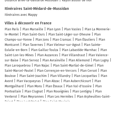
Distance Brive-la-Gaillarde Mussidan
Rayon autour de moi
Itinéraires Saint-Médard-de-Mussidan
Itinéraires avec Mappy
Villes à découvrir en France
Plan Paris
Plan Marseille
Plan Lyon
Plan Vasles
Plan La Monnerie-
le-Montel
Plan Saint-Ours
Plan Saint-Léger-sur-Dheune
Plan
Champs-sur-Yonne
Plan Jons
Plan Cransac
Plan Étauliers
Plan
Montcaret
Plan Tavernes
Plan Vielmur-sur-Agout
Plan Sainte-
Eulalie-en-Born
Plan Gaillac-Toulza
Plan Labastide-Marnhac
Plan
Saint-Lon-les-Mines
Plan Auzances
Plan Villandraut
Plan Valence-
sur-Baïse
Plan Servoz
Plan Avrainville
Plan Allemond
Plan Lugny
Plan Laroquebrou
Plan Najac
Plan Saint-Martial-de-Gimel
Plan
Saint-Marcel-Paulel
Plan Corrençon-en-Vercors
Plan Cersot
Plan
Bouisse
Plan Saint-Joachim
Plan Villandry
Plan Locqueltas
Plan
Avord
Plan Vacqueyras
Plan Abzac
Plan Auberchicourt
Plan
Montgailhard
Plan Mons
Plan Éteaux
Plan Val-d'Issoire
Plan
Pontvallain
Plan Clugnat
Plan Rouvignies
Plan Lentigny
Plan
Venterol
Plan Meyrannes
Plan Les Hermites
Plan Arpheuilles-Saint-
Priest
Plan Lechâtelet
Plan Saint-Maximin
Lieux à découvrir à Saint-Médard-de-Mussidan