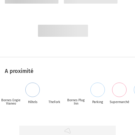
A proximité
Bornes Engie
Bornes Plug
Hôtels
TheFork
Parking
Supermarché
Vianeo
Inn