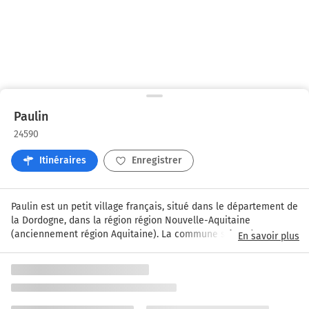
Paulin
24590
Itinéraires
Enregistrer
Paulin est un petit village français, situé dans le département de 
la Dordogne, dans la région région Nouvelle-Aquitaine 
(anciennement région Aquitaine). La commune s'étend sur 11,4 
En savoir plus
km² et compte 264 habitants depuis le dernier recensement de 
la population datant de 2014. Paulin est situé à 23 km au Sud-
Ouest de Brive-la-Gaillarde, la plus grande ville à proximité.