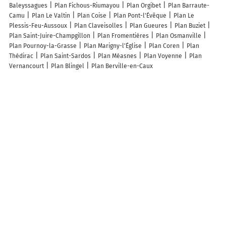
Baleyssagues
Plan Fichous-Riumayou
Plan Orgibet
Plan Barraute-
Camu
Plan Le Valtin
Plan Coise
Plan Pont-l'Évêque
Plan Le
Plessis-Feu-Aussoux
Plan Claveisolles
Plan Gueures
Plan Buziet
Plan Saint-Juire-Champgillon
Plan Fromentières
Plan Osmanville
Plan Pournoy-la-Grasse
Plan Marigny-l'Église
Plan Coren
Plan
Thédirac
Plan Saint-Sardos
Plan Méasnes
Plan Voyenne
Plan
Vernancourt
Plan Blingel
Plan Berville-en-Caux
Lieux à découvrir à Paulin
Commerçants de Paulin
Laura L'embellie
Mairie - Paulin
La Ferme De
Pleinage
Atv
Église Saint-Pierre-Ès-Liens
Église Saint-Pierre-Ès-
Liens
Cimetière De Paulin
Mariel Michel
Gauthier Alain
Constant
Eric
De La Riterie SCEA
Debet
Bruzat Francis
La Noyeraie
Des
Trois Vents GAEC
Chaylat Serge
De La Roziere Phillipe
Sobat 24
Delmas Maryline
Gallinato Echertier Anne-Marie
Dubois Maryline
Les 1000 portes
Du Lait Au Noix
Laflaquiere Sylvie
Delpy Flore
Bernadette Denise
Dubois Sandra Louise Berthe
La châtaigne
paulinoise
Art Fer Et Bois
Les lieux populaires à Paulin
Ancienne soue aménagée proche Sarlat
Gîte rural avec spa, animaux
acceptés et parking - FR-1-616-246
Domaine La Salvagie, chambres
d'hôtes avec spa, sauna, piscine, massages
Maison typique périgourdine