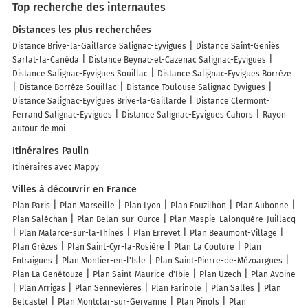
Top recherche des internautes
Distances les plus recherchées
Distance Brive-la-Gaillarde Salignac-Eyvigues
Distance Saint-Geniès
Sarlat-la-Canéda
Distance Beynac-et-Cazenac Salignac-Eyvigues
Distance Salignac-Eyvigues Souillac
Distance Salignac-Eyvigues Borrèze
Distance Borrèze Souillac
Distance Toulouse Salignac-Eyvigues
Distance Salignac-Eyvigues Brive-la-Gaillarde
Distance Clermont-
Ferrand Salignac-Eyvigues
Distance Salignac-Eyvigues Cahors
Rayon
autour de moi
Itinéraires Paulin
Itinéraires avec Mappy
Villes à découvrir en France
Plan Paris
Plan Marseille
Plan Lyon
Plan Fouzilhon
Plan Aubonne
Plan Saléchan
Plan Belan-sur-Ource
Plan Maspie-Lalonquère-Juillacq
Plan Malarce-sur-la-Thines
Plan Errevet
Plan Beaumont-Village
Plan Grèzes
Plan Saint-Cyr-la-Rosière
Plan La Couture
Plan
Entraigues
Plan Montier-en-l'Isle
Plan Saint-Pierre-de-Mézoargues
Plan La Genétouze
Plan Saint-Maurice-d'Ibie
Plan Uzech
Plan Avoine
Plan Arrigas
Plan Sennevières
Plan Farinole
Plan Salles
Plan
Belcastel
Plan Montclar-sur-Gervanne
Plan Pinols
Plan