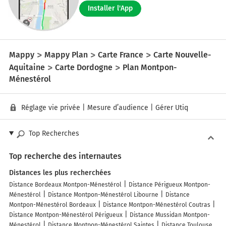
Installer l'App
Mappy
Mappy Plan
Carte France
Carte Nouvelle-
Aquitaine
Carte Dordogne
Plan Montpon-
Ménestérol
Réglage vie privée
|
Mesure d’audience
|
Gérer Utiq
Top Recherches
Top recherche des internautes
Distances les plus recherchées
Distance Bordeaux Montpon-Ménestérol
Distance Périgueux Montpon-
Ménestérol
Distance Montpon-Ménestérol Libourne
Distance
Montpon-Ménestérol Bordeaux
Distance Montpon-Ménestérol Coutras
Distance Montpon-Ménestérol Périgueux
Distance Mussidan Montpon-
Ménestérol
Distance Montpon-Ménestérol Saintes
Distance Toulouse