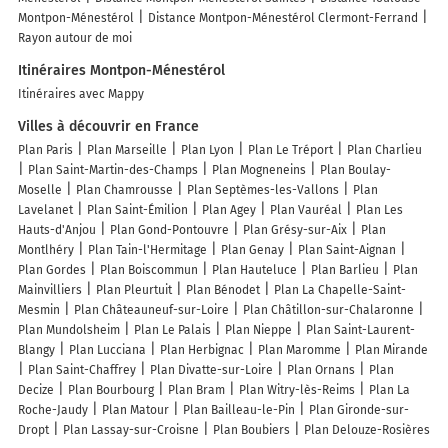
Montpon-Ménestérol
Distance Montpon-Ménestérol Clermont-Ferrand
Rayon autour de moi
Itinéraires Montpon-Ménestérol
Itinéraires avec Mappy
Villes à découvrir en France
Plan Paris
Plan Marseille
Plan Lyon
Plan Le Tréport
Plan Charlieu
Plan Saint-Martin-des-Champs
Plan Mogneneins
Plan Boulay-
Moselle
Plan Chamrousse
Plan Septèmes-les-Vallons
Plan
Lavelanet
Plan Saint-Émilion
Plan Agey
Plan Vauréal
Plan Les
Hauts-d'Anjou
Plan Gond-Pontouvre
Plan Grésy-sur-Aix
Plan
Montlhéry
Plan Tain-l'Hermitage
Plan Genay
Plan Saint-Aignan
Plan Gordes
Plan Boiscommun
Plan Hauteluce
Plan Barlieu
Plan
Mainvilliers
Plan Pleurtuit
Plan Bénodet
Plan La Chapelle-Saint-
Mesmin
Plan Châteauneuf-sur-Loire
Plan Châtillon-sur-Chalaronne
Plan Mundolsheim
Plan Le Palais
Plan Nieppe
Plan Saint-Laurent-
Blangy
Plan Lucciana
Plan Herbignac
Plan Maromme
Plan Mirande
Plan Saint-Chaffrey
Plan Divatte-sur-Loire
Plan Ornans
Plan
Decize
Plan Bourbourg
Plan Bram
Plan Witry-lès-Reims
Plan La
Roche-Jaudy
Plan Matour
Plan Bailleau-le-Pin
Plan Gironde-sur-
Dropt
Plan Lassay-sur-Croisne
Plan Boubiers
Plan Delouze-Rosières