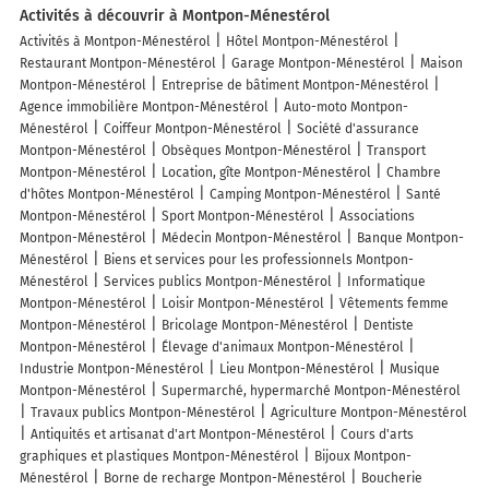
Activités à découvrir à Montpon-Ménestérol
Activités à Montpon-Ménestérol
Hôtel Montpon-Ménestérol
Restaurant Montpon-Ménestérol
Garage Montpon-Ménestérol
Maison
Montpon-Ménestérol
Entreprise de bâtiment Montpon-Ménestérol
Agence immobilière Montpon-Ménestérol
Auto-moto Montpon-
Ménestérol
Coiffeur Montpon-Ménestérol
Société d'assurance
Montpon-Ménestérol
Obsèques Montpon-Ménestérol
Transport
Montpon-Ménestérol
Location, gîte Montpon-Ménestérol
Chambre
d'hôtes Montpon-Ménestérol
Camping Montpon-Ménestérol
Santé
Montpon-Ménestérol
Sport Montpon-Ménestérol
Associations
Montpon-Ménestérol
Médecin Montpon-Ménestérol
Banque Montpon-
Ménestérol
Biens et services pour les professionnels Montpon-
Ménestérol
Services publics Montpon-Ménestérol
Informatique
Montpon-Ménestérol
Loisir Montpon-Ménestérol
Vêtements femme
Montpon-Ménestérol
Bricolage Montpon-Ménestérol
Dentiste
Montpon-Ménestérol
Élevage d'animaux Montpon-Ménestérol
Industrie Montpon-Ménestérol
Lieu Montpon-Ménestérol
Musique
Montpon-Ménestérol
Supermarché, hypermarché Montpon-Ménestérol
Travaux publics Montpon-Ménestérol
Agriculture Montpon-Ménestérol
Antiquités et artisanat d'art Montpon-Ménestérol
Cours d'arts
graphiques et plastiques Montpon-Ménestérol
Bijoux Montpon-
Ménestérol
Borne de recharge Montpon-Ménestérol
Boucherie