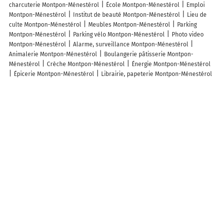
charcuterie Montpon-Ménestérol
École Montpon-Ménestérol
Emploi
Montpon-Ménestérol
Institut de beauté Montpon-Ménestérol
Lieu de
culte Montpon-Ménestérol
Meubles Montpon-Ménestérol
Parking
Montpon-Ménestérol
Parking vélo Montpon-Ménestérol
Photo video
Montpon-Ménestérol
Alarme, surveillance Montpon-Ménestérol
Animalerie Montpon-Ménestérol
Boulangerie pâtisserie Montpon-
Ménestérol
Crèche Montpon-Ménestérol
Énergie Montpon-Ménestérol
Épicerie Montpon-Ménestérol
Librairie, papeterie Montpon-Ménestérol
Opticien Montpon-Ménestérol
Pharmacie et Parapharmacie Montpon-
Ménestérol
Services à la personne Montpon-Ménestérol
Téléphonie et
internet Montpon-Ménestérol
Théâtre, spectacle Montpon-Ménestérol
Alimentation Montpon-Ménestérol
Arts de la table Montpon-Ménestérol
Cadeaux Montpon-Ménestérol
Caviste Montpon-Ménestérol
Centre
équestre et d'équitation Montpon-Ménestérol
Chaussures Montpon-
Ménestérol
Décoration Montpon-Ménestérol
Finance Montpon-
Ménestérol
Fleuriste Montpon-Ménestérol
Fruits et légumes Montpon-
Ménestérol
Hôpital Montpon-Ménestérol
Organisation d'événements
Montpon-Ménestérol
Presse Montpon-Ménestérol
Pressing Montpon-
Ménestérol
Publicité Montpon-Ménestérol
Spa Montpon-Ménestérol
Tabac Montpon-Ménestérol
Traiteur Montpon-Ménestérol
Vétérinaire
Montpon-Ménestérol
Lieux à découvrir à Montpon-Ménestérol