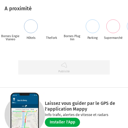
A proximité
Bornes Engie
Bornes Plug
Hôtels
TheFork
Parking
Supermarché
Vianeo
Inn
Laissez vous guider par le GPS de
l'application Mappy
Info trafic, alertes de vitesse et radars
Installer l'App