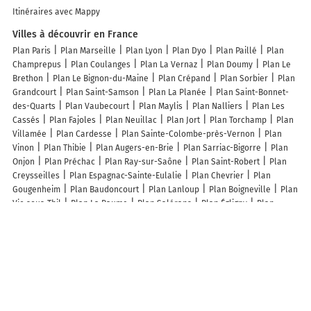
Itinéraires avec Mappy
Villes à découvrir en France
Plan Paris
Plan Marseille
Plan Lyon
Plan Dyo
Plan Paillé
Plan
Champrepus
Plan Coulanges
Plan La Vernaz
Plan Doumy
Plan Le
Brethon
Plan Le Bignon-du-Maine
Plan Crépand
Plan Sorbier
Plan
Grandcourt
Plan Saint-Samson
Plan La Planée
Plan Saint-Bonnet-
des-Quarts
Plan Vaubecourt
Plan Maylis
Plan Nalliers
Plan Les
Cassés
Plan Fajoles
Plan Neuillac
Plan Jort
Plan Torchamp
Plan
Villamée
Plan Cardesse
Plan Sainte-Colombe-près-Vernon
Plan
Vinon
Plan Thibie
Plan Augers-en-Brie
Plan Sarriac-Bigorre
Plan
Onjon
Plan Préchac
Plan Ray-sur-Saône
Plan Saint-Robert
Plan
Creysseilles
Plan Espagnac-Sainte-Eulalie
Plan Chevrier
Plan
Gougenheim
Plan Baudoncourt
Plan Lanloup
Plan Boigneville
Plan
Vic-sous-Thil
Plan La Baume
Plan Salérans
Plan Égligny
Plan
Chassillé
Plan Saint-Loup-de-Buffigny
Plan Ville-la-Grand
Plan
Vennecy
Plan Saint-Jean-de-Couz
Lieux à découvrir à Saint-Romain-et-Saint-Clément
Dutheil Hervé
Conserverie Lachaud
Brigout Pierre
Aei Electric Sarl
Chaput Laurent
Mairie - Saint-Romain-et-Saint-Clément
L'arbre A
Bijoux Des Créateurs
Cimetière
Église Saint-Romain - Église Saint-