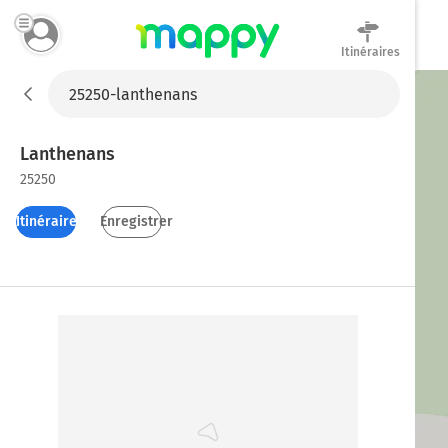
Itinéraires
Mappy
Lanthenans
25250
Itinéraires
Enregistrer