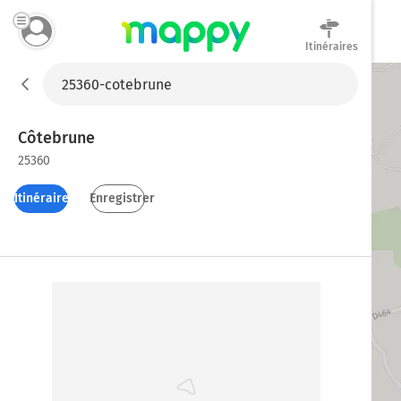
Itinéraires
Mappy
Côtebrune
25360
Itinéraires
Enregistrer