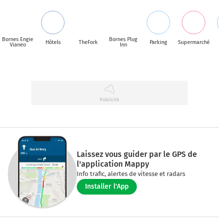
Bornes Engie
Bornes Plug
Hôtels
TheFork
Parking
Supermarché
Vianeo
Inn
Laissez vous guider par le GPS de
l'application Mappy
Info trafic, alertes de vitesse et radars
Installer l'App