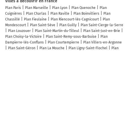
Villes à découvrir en France
Plan Paris
Plan Marseille
Plan Lyon
Plan Quenoche
Plan
Cuignières
Plan Charlas
Plan Raville
Plan Boinvilliers
Plan
Chassillé
Plan Fieulaine
Plan Riencourt-lès-Cagnicourt
Plan
Mondescourt
Plan Saint-Sève
Plan Guilly
Plan Saint-Cierge-la-Serre
Plan Louzouer
Plan Saint-Martin-du-Tilleul
Plan Saint-Just-en-Brie
Plan Choisy-la-Victoire
Plan Saint-Remy-sous-Barbuise
Plan
Dampierre-lès-Conflans
Plan Courtempierre
Plan Villers-en-Argonne
Plan Saint-Géron
Plan La Mouche
Plan Ligny-Saint-Flochel
Plan
Saint-Julien-le-Vendômois
Plan Herbeville
Plan Serres
Plan Mouriez
Plan Craincourt
Plan Montclar-Lauragais
Plan Saint-Pierre-de-
Cernières
Plan Vescles
Plan Noailles
Plan Savoyeux
Plan Moncel-
sur-Vair
Plan Trancault
Plan Épernay-sous-Gevrey
Plan Nuars
Plan Vicq
Plan Saint-Clair
Plan Réans
Plan Crasville-la-Mallet
Plan Mont-Disse
Plan Hectomare
Plan Sainte-Pôle
Plan Lesme
Plan Gien-sur-Cure
Plan Les Sables-d'Olonne
Plan Sainte-Colombe-
sur-Seine
Plan Lamarque-Pontacq
Plan Dollot
Lieux à découvrir à Allondans
Mairie - Allondans
Grosclaude Serge
S.P.A. Pays de Montbéliard Soc
Protect Animaux Nature Montbeliard
Ass Sportive Audincourtoise
Badminton
Église Protestante Unie
Cimetière d'Allondans
Madame
Feuvrier Maite
Valérie Drouard
Plateau sportif
Allondans Animation