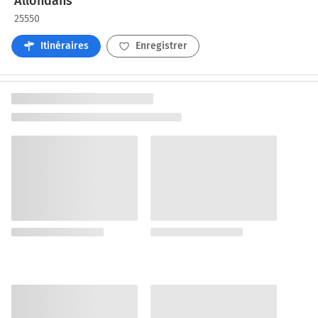
Allondans
25550
Itinéraires
Enregistrer