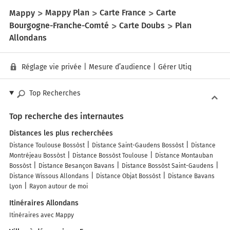
Mappy
Mappy Plan
Carte France
Carte
Bourgogne-Franche-Comté
Carte Doubs
Plan
Allondans
Réglage vie privée
|
Mesure d’audience
|
Gérer Utiq
Top Recherches
Top recherche des internautes
Distances les plus recherchées
Distance Toulouse Bossòst
Distance Saint-Gaudens Bossòst
Distance
Montréjeau Bossòst
Distance Bossòst Toulouse
Distance Montauban
Bossòst
Distance Besançon Bavans
Distance Bossòst Saint-Gaudens
Distance Wissous Allondans
Distance Objat Bossòst
Distance Bavans
Lyon
Rayon autour de moi
Itinéraires Allondans
Itinéraires avec Mappy