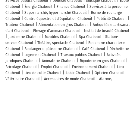
Services publics Chabeuil
Dentiste Chabeuil
Musique Chabeuil
École
Chabeuil
Énergie Chabeuil
Finance Chabeuil
Services à la personne
Chabeuil
Supermarché, hypermarché Chabeuil
Borne de recharge
Chabeuil
Centre équestre et d'équitation Chabeuil
Publicité Chabeuil
Traiteur Chabeuil
Alimentation en gros Chabeuil
Antiquités et artisanat
d'art Chabeuil
Élevage d'animaux Chabeuil
Institut de beauté Chabeuil
Jardinerie Chabeuil
Meubles Chabeuil
Spa Chabeuil
Station-
service Chabeuil
Théâtre, spectacle Chabeuil
Boucherie charcuterie
Chabeuil
Boulangerie pâtisserie Chabeuil
Café Chabeuil
Déchetterie
Chabeuil
Logement Chabeuil
Travaux publics Chabeuil
Activités
juridiques Chabeuil
Animalerie Chabeuil
Bijouterie en gros Chabeuil
Bricolage Chabeuil
Emploi Chabeuil
Environnement Chabeuil
Lieu
Chabeuil
Lieu de culte Chabeuil
Loisir Chabeuil
Opticien Chabeuil
Vétérinaire Chabeuil
Accessoires de mode Chabeuil
Alarme,
surveillance Chabeuil
Alimentation Chabeuil
Enseignement Chabeuil
Fleuriste Chabeuil
Fruits et légumes Chabeuil
Hifi électroménager
Chabeuil
Librairie, papeterie Chabeuil
Magasin bio Chabeuil
Magasin
de sport Chabeuil
Musée Chabeuil
Organisation d'événements
Chabeuil
Pharmacie et Parapharmacie Chabeuil
Poste Chabeuil
Randonnées Chabeuil
Textile Chabeuil
Tourisme Chabeuil
Vêtements
Chabeuil
Lieux à découvrir à Chabeuil