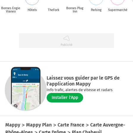
Bornes Engie
Bornes Plug
Hôtels
TheFork
Parking
Supermarché
Vianeo
Inn
Laissez vous guider par le GPS de
l'application Mappy
Info trafic, alertes de vitesse et radars
Installer l'App
Mappy
Mappy Plan
Carte France
Carte Auvergne-
Rhône-Alpes
Carte Drôme
Plan Chabeuil