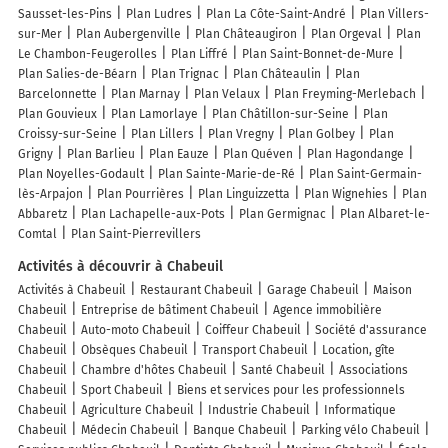
Sausset-les-Pins
Plan Ludres
Plan La Côte-Saint-André
Plan Villers-
sur-Mer
Plan Aubergenville
Plan Châteaugiron
Plan Orgeval
Plan
Le Chambon-Feugerolles
Plan Liffré
Plan Saint-Bonnet-de-Mure
Plan Salies-de-Béarn
Plan Trignac
Plan Châteaulin
Plan
Barcelonnette
Plan Marnay
Plan Velaux
Plan Freyming-Merlebach
Plan Gouvieux
Plan Lamorlaye
Plan Châtillon-sur-Seine
Plan
Croissy-sur-Seine
Plan Lillers
Plan Vregny
Plan Golbey
Plan
Grigny
Plan Barlieu
Plan Eauze
Plan Quéven
Plan Hagondange
Plan Noyelles-Godault
Plan Sainte-Marie-de-Ré
Plan Saint-Germain-
lès-Arpajon
Plan Pourrières
Plan Linguizzetta
Plan Wignehies
Plan
Abbaretz
Plan Lachapelle-aux-Pots
Plan Germignac
Plan Albaret-le-
Comtal
Plan Saint-Pierrevillers
Activités à découvrir à Chabeuil
Activités à Chabeuil
Restaurant Chabeuil
Garage Chabeuil
Maison
Chabeuil
Entreprise de bâtiment Chabeuil
Agence immobilière
Chabeuil
Auto-moto Chabeuil
Coiffeur Chabeuil
Société d'assurance
Chabeuil
Obsèques Chabeuil
Transport Chabeuil
Location, gîte
Chabeuil
Chambre d'hôtes Chabeuil
Santé Chabeuil
Associations
Chabeuil
Sport Chabeuil
Biens et services pour les professionnels
Chabeuil
Agriculture Chabeuil
Industrie Chabeuil
Informatique
Chabeuil
Médecin Chabeuil
Banque Chabeuil
Parking vélo Chabeuil