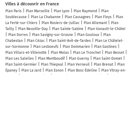
Villes à découvrir en France
Plan Paris
Plan Marseille
Plan Lyon
Plan Raymond
Plan
Soublecause
Plan La Chabanne
Plan Cassagnes
Plan Fleys
Plan
La Ferté-sur-Chiers
Plan Rosiers-de-Juillac
Plan Allemant
Plan
Tailly
Plan Neuville-Day
Plan Sainte-Sabine
Plan Vanault-le-Châtel
Plan Dorres
Plan Savigny-sur-Grosne
Plan Gouloux
Plan
Chabestan
Plan Cézac
Plan Saint-Avit-de-Tardes
Plan Le Châtelet-
sur-Sormonne
Plan Lesboeufs
Plan Dommarien
Plan Gastines
Plan Villars-et-Villenotte
Plan Molas
Plan Le Tronchet
Plan Besset
Plan Les Salelles
Plan Montboudif
Plan Guerny
Plan Saint-Domet
Plan Saint-Germier
Plan Thiepval
Plan Verneuil
Plan Brenat
Plan
Épaney
Plan La Jard
Plan Esnon
Plan Bosc-Édeline
Plan Vitray-en-
Beauce
Plan Chalvraines
Plan Saint-Georges-de-Baroille
Plan
Mésandans
Plan Galey
Plan Fontenet
Plan Chevannay
Plan
Connezac
Plan Arbori
Plan Le Folgoët
Plan Bruère-Allichamps
Plan Cléry-en-Vexin
Lieux à découvrir à Pontaix
Eloy Rachel
Mairie - Pontaix
Granon-Pontaix GAEC
Auberge De L'eau
Vive SAS
Chez Amandine et Julien
Cascades d'Aiguebelle
Château De
L'aiguebelle
Église Saint-Martin
Cimetière De Pontaix
Ancienne
église Saint-Apollinaire
Temple Protestant De l'Église Unie Pontaix