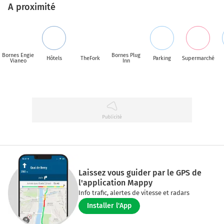
A proximité
Bornes Engie
Bornes Plug
Hôtels
TheFork
Parking
Supermarché
Vianeo
Inn
Laissez vous guider par le GPS de
l'application Mappy
Info trafic, alertes de vitesse et radars
Installer l'App