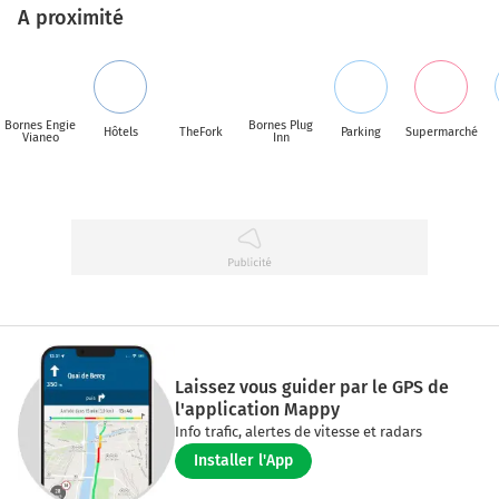
A proximité
Bornes Engie
Bornes Plug
Hôtels
TheFork
Parking
Supermarché
Vianeo
Inn
Laissez vous guider par le GPS de
l'application Mappy
Info trafic, alertes de vitesse et radars
Installer l'App