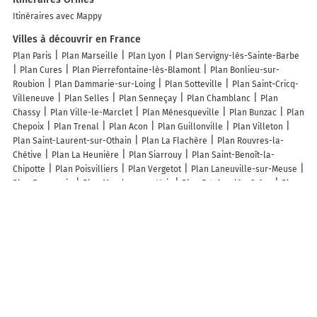
Itinéraires avec Mappy
Villes à découvrir en France
Plan Paris
Plan Marseille
Plan Lyon
Plan Servigny-lès-Sainte-Barbe
Plan Cures
Plan Pierrefontaine-lès-Blamont
Plan Bonlieu-sur-
Roubion
Plan Dammarie-sur-Loing
Plan Sotteville
Plan Saint-Cricq-
Villeneuve
Plan Selles
Plan Senneçay
Plan Chamblanc
Plan
Chassy
Plan Ville-le-Marclet
Plan Ménesqueville
Plan Bunzac
Plan
Chepoix
Plan Trenal
Plan Acon
Plan Guillonville
Plan Villeton
Plan Saint-Laurent-sur-Othain
Plan La Flachère
Plan Rouvres-la-
Chétive
Plan La Heunière
Plan Siarrouy
Plan Saint-Benoît-la-
Chipotte
Plan Poisvilliers
Plan Vergetot
Plan Laneuville-sur-Meuse
Plan Escarmain
Plan Mandres-sur-Vair
Plan Estrées-lès-Crécy
Plan
Saint-Sixte
Plan Baons-le-Comte
Plan Roy-Boissy
Plan Saint-Loup-
des-Chaumes
Plan Sassegnies
Plan Melleville
Plan Mallièvre
Plan
Tournavaux
Plan Espalais
Plan Sainte-Dode
Plan Saint-Aubin-du-
Thenney
Plan Aillon-le-Vieux
Plan Wintzenbach
Plan La Ferrière
Plan Saint-Prix
Plan Mancy
Plan Valdallière
Plan Charols
Plan
Achen
Lieux à découvrir à Ormes
Lttp
Au Chemin Fruité
Mairie - Ormes
Église Saint-Germain