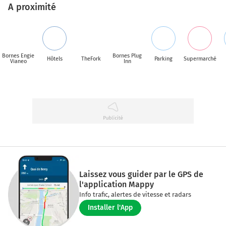
A proximité
Bornes Engie
Bornes Plug
Hôtels
TheFork
Parking
Supermarché
Vianeo
Inn
Laissez vous guider par le GPS de
l'application Mappy
Info trafic, alertes de vitesse et radars
Installer l'App