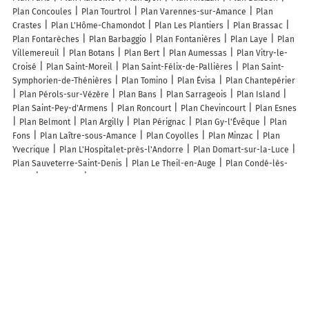
Plan Concoules
Plan Tourtrol
Plan Varennes-sur-Amance
Plan
Crastes
Plan L'Hôme-Chamondot
Plan Les Plantiers
Plan Brassac
Plan Fontarèches
Plan Barbaggio
Plan Fontanières
Plan Laye
Plan
Villemereuil
Plan Botans
Plan Bert
Plan Aumessas
Plan Vitry-le-
Croisé
Plan Saint-Moreil
Plan Saint-Félix-de-Pallières
Plan Saint-
Symphorien-de-Thénières
Plan Tomino
Plan Évisa
Plan Chantepérier
Plan Pérols-sur-Vézère
Plan Bans
Plan Sarrageois
Plan Island
Plan Saint-Pey-d'Armens
Plan Roncourt
Plan Chevincourt
Plan Esnes
Plan Belmont
Plan Argilly
Plan Pérignac
Plan Gy-l'Évêque
Plan
Fons
Plan Laître-sous-Amance
Plan Coyolles
Plan Minzac
Plan
Yvecrique
Plan L'Hospitalet-près-l'Andorre
Plan Domart-sur-la-Luce
Plan Sauveterre-Saint-Denis
Plan Le Theil-en-Auge
Plan Condé-lès-
Autry
Plan Gacé
Plan Dolus-le-Sec
Lieux à découvrir à Fleury-la-Forêt
Commerçants de Fleury-la-Forêt
Guesdon Martial
La Poste Agence
Communale
P.i.d.c.
Martin Sylvain
C Kty Boiserie
Banque Postale
Mairie - Fleury-la-Forêt
Scierie Mommert
Ferme de La Cacheterie
Normandie Auto
Follet Pauline
Les Ateliers Dalva
Bertrand Elineau
Église
Cimetière De Fleury-la-Forêt
Château De Fleury La Forêt
Siege27
Terrain de Football
Weicherding Nicolas
Poirier Thierry
Athea Alexandre
La Boulaye Terrassement
Club Des Anciens De Fleury