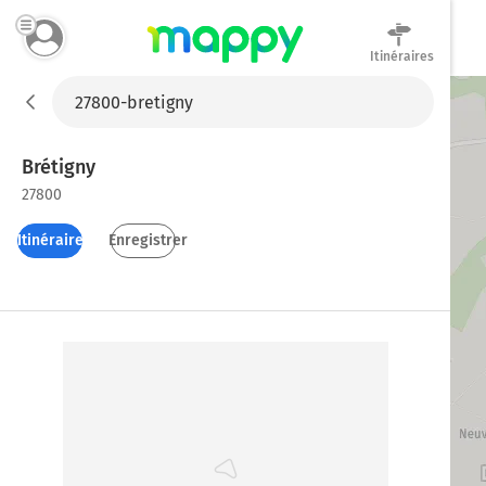
Itinéraires
Mappy
Brétigny
27800
Itinéraires
Enregistrer