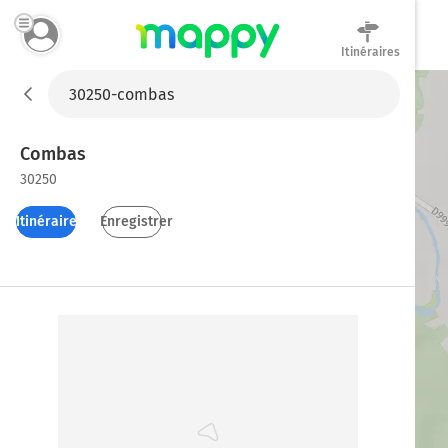
Itinéraires
Mappy
Combas
30250
Itinéraires
Enregistrer