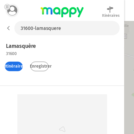
Itinéraires
Mappy
Lamasquère
31600
Itinéraires
Enregistrer