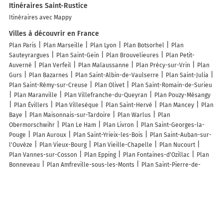
Itinéraires Saint-Rustice
Itinéraires avec Mappy
Villes à découvrir en France
Plan Paris
Plan Marseille
Plan Lyon
Plan Botsorhel
Plan
Sauteyrargues
Plan Saint-Gein
Plan Brouvelieures
Plan Petit-
Auverné
Plan Verfeil
Plan Malaussanne
Plan Précy-sur-Vrin
Plan
Gurs
Plan Bazarnes
Plan Saint-Albin-de-Vaulserre
Plan Saint-Julia
Plan Saint-Rémy-sur-Creuse
Plan Olivet
Plan Saint-Romain-de-Surieu
Plan Maranville
Plan Villefranche-du-Queyran
Plan Pouzy-Mésangy
Plan Évillers
Plan Villesèque
Plan Saint-Hervé
Plan Mancey
Plan
Baye
Plan Maisonnais-sur-Tardoire
Plan Warlus
Plan
Obermorschwihr
Plan Le Ham
Plan Livron
Plan Saint-Georges-la-
Pouge
Plan Auroux
Plan Saint-Yrieix-les-Bois
Plan Saint-Auban-sur-
l'Ouvèze
Plan Vieux-Bourg
Plan Vieille-Chapelle
Plan Nucourt
Plan Vannes-sur-Cosson
Plan Epping
Plan Fontaines-d'Ozillac
Plan
Bonneveau
Plan Amfreville-sous-les-Monts
Plan Saint-Pierre-de-
Cormeilles
Plan Le Bouchage
Plan Mélicourt
Plan Lencouacq
Plan
Viviers-lès-Lavaur
Plan Chavin
Plan Estivaux
Plan Fernoël
Plan
Aigondigné
Plan Chiry-Ourscamp
Lieux à découvrir à Saint-Rustice
Commerçants de Saint-Rustice
Rey Jérôme
Fagundes Pereira José