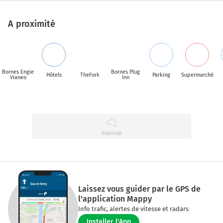
A proximité
Bornes Engie
Bornes Plug
Hôtels
TheFork
Parking
Supermarché
Vianeo
Inn
Laissez vous guider par le GPS de
l'application Mappy
Info trafic, alertes de vitesse et radars
Installer l'App