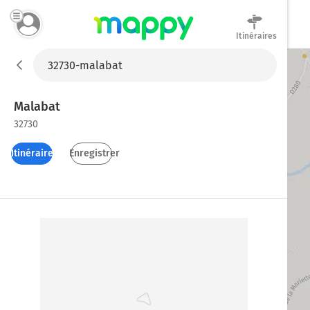
Itinéraires
Mappy
Malabat
32730
Itinéraires
Enregistrer