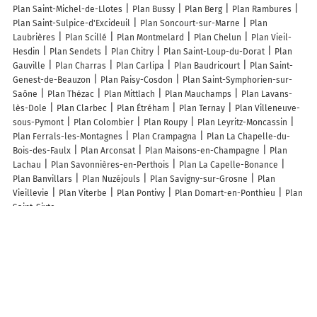
Plan Saint-Michel-de-Llotes
Plan Bussy
Plan Berg
Plan Rambures
Plan Saint-Sulpice-d'Excideuil
Plan Soncourt-sur-Marne
Plan
Laubrières
Plan Scillé
Plan Montmelard
Plan Chelun
Plan Vieil-
Hesdin
Plan Sendets
Plan Chitry
Plan Saint-Loup-du-Dorat
Plan
Gauville
Plan Charras
Plan Carlipa
Plan Baudricourt
Plan Saint-
Genest-de-Beauzon
Plan Paisy-Cosdon
Plan Saint-Symphorien-sur-
Saône
Plan Thézac
Plan Mittlach
Plan Mauchamps
Plan Lavans-
lès-Dole
Plan Clarbec
Plan Étréham
Plan Ternay
Plan Villeneuve-
sous-Pymont
Plan Colombier
Plan Roupy
Plan Leyritz-Moncassin
Plan Ferrals-les-Montagnes
Plan Crampagna
Plan La Chapelle-du-
Bois-des-Faulx
Plan Arconsat
Plan Maisons-en-Champagne
Plan
Lachau
Plan Savonnières-en-Perthois
Plan La Capelle-Bonance
Plan Banvillars
Plan Nuzéjouls
Plan Savigny-sur-Grosne
Plan
Vieillevie
Plan Viterbe
Plan Pontivy
Plan Domart-en-Ponthieu
Plan
Saint-Sixte
Lieux à découvrir à Camiac-et-Saint-Denis
Le jardin des Mirabelles
Les Clôtures de L'entre Deux Mers
Écuries de
Camiac
ChrisReveCréations
Barriere Entre Deux Mers
Dueso
Sophie Décoration Textile
Côté Fauteuils
Mairie - Camiac-et-Saint-
Denis
Vip33
Cadillon Jean-Paul
Notre Dame D'Espiet
Château de
Rougerie
Le jardin des Mirabelles
Cabinet Heïwa
Église Saint-Martin