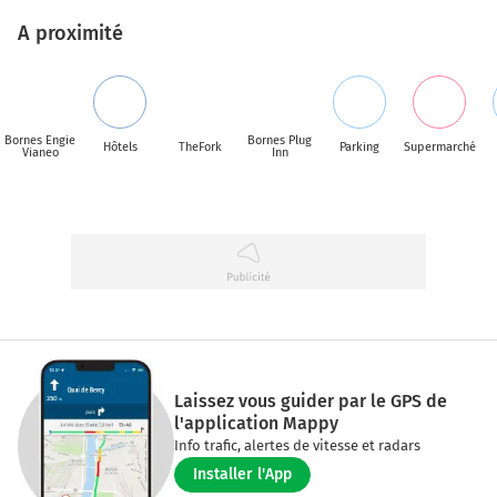
A proximité
Bornes Engie
Bornes Plug
Hôtels
TheFork
Parking
Supermarché
Vianeo
Inn
Laissez vous guider par le GPS de
l'application Mappy
Info trafic, alertes de vitesse et radars
Installer l'App