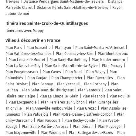
Tréviers
Distance Vendargues Saint-Mathieu-de-Tréviers
Distance
Marseille Claret
Distance Pérols Saint-Mathieu-de-Tréviers
Rayon
autour de moi
Itinéraires Sainte-Croix-de-Quintillargues
Itinéraires avec Mappy
Villes à découvrir en France
Plan Paris
Plan Marseille
Plan Lyon
Plan Saint-Martial-d'Artenset
Plan Vallières-les-Grandes
Plan Coussay-les-Bois
Plan Montperreux
Plan Lissac-et-Mouret
Plan Saint-Barthélemy
Plan Niederroedern
Plan La Neuville-Roy
Plan Saint-Bauzille-de-la-Sylve
Plan Pouzay
Plan Pouydesseaux
Plan Caves
Plan Muel
Plan Magny
Plan
Colombiès
Plan Caujac
Plan Champtercier
Plan Faverolles
Plan
Saint-Désirat
Plan Bannay
Plan Verneuil
Plan Corbeny
Plan
Leuhan
Plan Saint-Jean-de-Thurigneux
Plan Vantoux
Plan Saint-
Hilaire-sur-Helpe
Plan La Chapelle-Glain
Plan Plesnois
Plan Pouillé
Plan Locquénolé
Plan Ferrières-sur-Sichon
Plan Rurange-lès-
Thionville
Plan Anneville-Ambourville
Plan Grézac
Plan Assais-les-
Jumeaux
Plan Valuéjols
Plan Notre-Dame-d'Estrées-Corbon
Plan
Chiry-Ourscamp
Plan Paucourt
Plan Rochy-Condé
Plan Yvetot-
Bocage
Plan Saint-Martin-d'Arrossa
Plan Doissin
Plan Puybegon
Plan Moyenneville
Plan Widehem
Plan Bellegarde-du-Razès
Plan