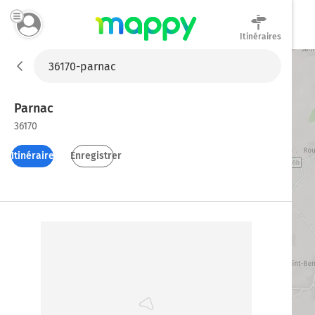
Itinéraires
Mappy
Parnac
36170
Itinéraires
Enregistrer