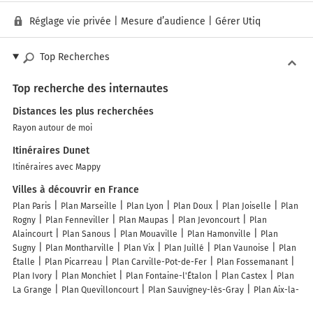
Réglage vie privée
|
Mesure d’audience
|
Gérer Utiq
Top Recherches
Top recherche des internautes
Distances les plus recherchées
Rayon autour de moi
Itinéraires Dunet
Itinéraires avec Mappy
Villes à découvrir en France
Plan Paris
Plan Marseille
Plan Lyon
Plan Doux
Plan Joiselle
Plan
Rogny
Plan Fenneviller
Plan Maupas
Plan Jevoncourt
Plan
Alaincourt
Plan Sanous
Plan Mouaville
Plan Hamonville
Plan
Sugny
Plan Montharville
Plan Vix
Plan Juillé
Plan Vaunoise
Plan
Étalle
Plan Picarreau
Plan Carville-Pot-de-Fer
Plan Fossemanant
Plan Ivory
Plan Monchiet
Plan Fontaine-l'Étalon
Plan Castex
Plan
La Grange
Plan Quevilloncourt
Plan Sauvigney-lès-Gray
Plan Aix-la-
Fayette
Plan Bertheauville
Plan Vertamboz
Plan Espinchal
Plan