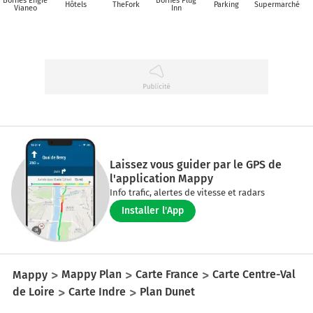
Bornes Engie
Bornes Plug
Hôtels
TheFork
Parking
Supermarché
Vianeo
Inn
Laissez vous guider par le GPS de
l'application Mappy
Info trafic, alertes de vitesse et radars
Installer l'App
Mappy
Mappy Plan
Carte France
Carte Centre-Val
de Loire
Carte Indre
Plan Dunet