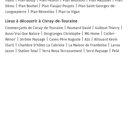
Vaast
Plan Bouzy
Plan Pezens
Plan Boussois
Plan Mazouau
Plan
Dému
Plan Bouhet
Plan Flaujac-Poujols
Plan Saint-Georges-de-
Longuepierre
Plan Résenlieu
Plan Le Vigan
Lieux à découvrir à Civray-de-Touraine
Commerçants de Civray-de-Touraine
Paumard David
Guibout Thierry
Aussi Vrai Que Nature
Desgranges Christophe
MG Home
Colibri-
Rénov'
Jérôme Paysage
Caves Père Auguste
A2s
Allouard Kevin
(Sarl)
Chambre D'hôtes La Cabriole
La Maison de Framboise
Laroa
Jason
Station Total
Terra Nova Terrassement
Servi Paysage
Pelé
Sébastien
Break the Trace
Mairie - Civray-de-Touraine
Garage Du
Chateau
Jérôme Services
L'atelier de Marion
Valter Flora
Société
de Transports d'Affrètement et de Logistique S.T.A.L
Vincent Zamparo
Trost Espaces verts
Bistrot'Quai
La LocaLuna
Dumoulin Philippe
Delaitre Jordan
Les lieux populaires à Civray-de-Touraine
La maison de Bonnevel
Le Clos des roses
Le Clos de Mesvres
Songbird Sanctuary
Le Clos des Roses
Maison De Denise
gîte
papillon 4
La Grange du Pont
Chambres d'hôtes du domaine de l'Isle
Chenonceau Amboise équitation beauval
Troglo De Denise
La
LocaLuna
Charmant Gîte au calme, coeur Touraine, proche Chenonceaux
Gîte Des Caves
Les Rives de Chenonceaux
La Marmittiere
Gite Les