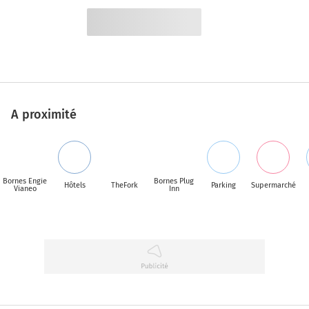
A proximité
Bornes Engie
Bornes Plug
Hôtels
TheFork
Parking
Supermarché
Vianeo
Inn