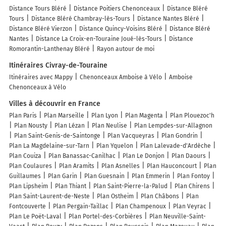
Distance Tours Bléré
Distance Poitiers Chenonceaux
Distance Bléré
Tours
Distance Bléré Chambray-lès-Tours
Distance Nantes Bléré
Distance Bléré Vierzon
Distance Quincy-Voisins Bléré
Distance Bléré
Nantes
Distance La Croix-en-Touraine Joué-lès-Tours
Distance
Romorantin-Lanthenay Bléré
Rayon autour de moi
Itinéraires Civray-de-Touraine
Itinéraires avec Mappy
Chenonceaux Amboise à Vélo
Amboise
Chenonceaux à Vélo
Villes à découvrir en France
Plan Paris
Plan Marseille
Plan Lyon
Plan Magenta
Plan Plouezoc'h
Plan Nousty
Plan Lézan
Plan Neulise
Plan Lempdes-sur-Allagnon
Plan Saint-Genis-de-Saintonge
Plan Vacqueyras
Plan Gondrin
Plan La Magdelaine-sur-Tarn
Plan Yquelon
Plan Lalevade-d'Ardèche
Plan Couiza
Plan Banassac-Canilhac
Plan Le Donjon
Plan Daours
Plan Coulaures
Plan Aramits
Plan Asnelles
Plan Hauconcourt
Plan
Guillaumes
Plan Garin
Plan Guesnain
Plan Emmerin
Plan Fontoy
Plan Lipsheim
Plan Thiant
Plan Saint-Pierre-la-Palud
Plan Chirens
Plan Saint-Laurent-de-Neste
Plan Ostheim
Plan Châbons
Plan
Fontcouverte
Plan Pergain-Taillac
Plan Champenoux
Plan Veyrac
Plan Le Poët-Laval
Plan Portel-des-Corbières
Plan Neuville-Saint-