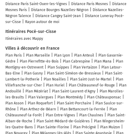
Distance Paris Saint-Ouen-les-Vignes
Distance Paris Mosnes
Distance
Mosnes Paris
Distance Bourges Nazelles-Négron
Distance Nazelles-
Négron Talence
Distance Cangey Saint-Jean
Distance Luneray Pocé-
sur-Cisse
Rayon autour de moi
Itinéraires Pocé-sur-Cisse
Itinéraires avec Mappy
Villes à découvrir en France
Plan Paris
Plan Marseille
Plan Lyon
Plan Anteuil
Plan Gavarnie-
Gèdre
Plan Pierrefitte-ès-Bois
Plan Cabrespine
Plan Mana
Plan
Montigny-en-Ostrevent
Plan Suippes
Plan Vertaizon
Plan Latour-
Bas-Elne
Plan Gasny
Plan Saint-Siméon-de-Bressieux
Plan Saint-
Lambert-la-Potherie
Plan Noailles
Plan Saint-Just-le-Martel
Plan
Villefranche-sur-Cher
Plan Huriel
Plan Châteauneuf-le-Rouge
Plan
Andouillé
Plan Mézériat
Plan Saint-Laurent-d'Agny
Plan Marolles-
les-Braults
Plan Valergues
Plan Montmédy
Plan Châteauponsac
Plan Asson
Plan Roquefort
Plan Saint-Porchaire
Plan Saulce-sur-
Rhône
Plan Arthez-de-Béarn
Plan Bettancourt-la-Ferrée
Plan
Châteauneuf-la-Forêt
Plan Entre-Vignes
Plan Chaulnes
Plan Saint-
Alban-de-Roche
Plan Saint-Médard-de-Guizières
Plan Wingersheim-
les-Quatre-Bans
Plan Sainte-Florine
Plan Précigné
Plan Muizon
Plan Noyarey
Plan Méjannes-lès-Alès
Plan Sainte-Anastasie
Plan