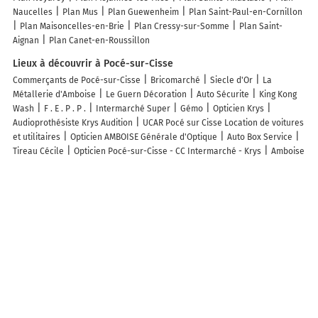
Naucelles
Plan Mus
Plan Guewenheim
Plan Saint-Paul-en-Cornillon
Plan Maisoncelles-en-Brie
Plan Cressy-sur-Somme
Plan Saint-
Aignan
Plan Canet-en-Roussillon
Lieux à découvrir à Pocé-sur-Cisse
Commerçants de Pocé-sur-Cisse
Bricomarché
Siecle d'Or
La
Métallerie d'Amboise
Le Guern Décoration
Auto Sécurite
King Kong
Wash
F . E . P . P .
Intermarché Super
Gémo
Opticien Krys
Audioprothésiste Krys Audition
UCAR Pocé sur Cisse Location de voitures
et utilitaires
Opticien AMBOISE Générale d'Optique
Auto Box Service
Tireau Cécile
Opticien Pocé-sur-Cisse - CC Intermarché - Krys
Amboise
Medical
La Ramee
Les Caves de la Croix Verte
Atelier Du Lez'arts
Pharmacie Deboeuf
Clinique Vétérinaire de Pocé sur Cisse
But
Jardinerie Vergeon Pèche
Pro Btp Amboise
Audioprothésiste Poce-
Intermarché - Krys Audition
La Sophro'Pause
Menuiserie 2000
Intermarché station-service Pocé Sur Cisse
Ac Depann 37 SAS
Les lieux populaires à Pocé-sur-Cisse
maison troglodyte
Gîte de la maison de Triboulet- Amboise
La Closerie
Saint-Vincent, chambres d'hôtes Amboise
LA MAISON DE TRIBOULET
Chambres et table d'hôtes -Amboise-
maison individuel proche des
châteaux et Amboise avec jardin clos
Cœur de Loire
Maison Gaming -