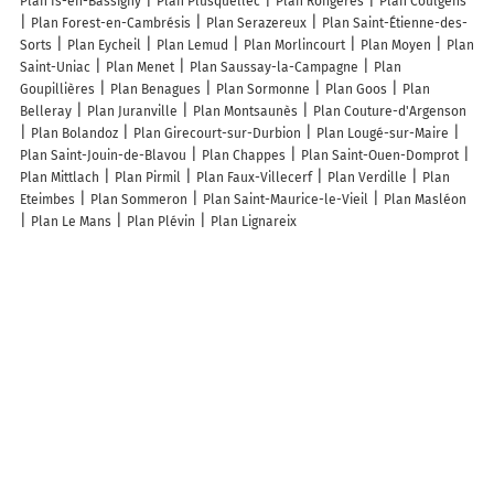
Plan Is-en-Bassigny
Plan Plusquellec
Plan Rongères
Plan Coulgens
Plan Forest-en-Cambrésis
Plan Serazereux
Plan Saint-Étienne-des-
Sorts
Plan Eycheil
Plan Lemud
Plan Morlincourt
Plan Moyen
Plan
Saint-Uniac
Plan Menet
Plan Saussay-la-Campagne
Plan
Goupillières
Plan Benagues
Plan Sormonne
Plan Goos
Plan
Belleray
Plan Juranville
Plan Montsaunès
Plan Couture-d'Argenson
Plan Bolandoz
Plan Girecourt-sur-Durbion
Plan Lougé-sur-Maire
Plan Saint-Jouin-de-Blavou
Plan Chappes
Plan Saint-Ouen-Domprot
Plan Mittlach
Plan Pirmil
Plan Faux-Villecerf
Plan Verdille
Plan
Eteimbes
Plan Sommeron
Plan Saint-Maurice-le-Vieil
Plan Masléon
Plan Le Mans
Plan Plévin
Plan Lignareix
Lieux à découvrir à Saint-Théoffrey
Ser Sirant Camping Sarl
Restaurant Le Miradou
Mathey Zinguerie
Atelier Belles Courbes SA
Mairie - Saint-Théoffrey
Ebbi Ebbi
Au Bord
du lac
Comte François
Diaz Marjorie
Terrier Lyliane
Wash.ME
Ebeauty
Maltacina
Plage De Pétichet
Cimetière De Saint-Théoffrey
Camping Les Mouettes
Bellin Menuisier Poseur
Gite De La Fayolle
Bouillon Thierry
Association Communale de Chasse Agreee la Diane de
Sousville
Comite Des Fetes Et D'Animation De Saint-Theoffrey
Alps
Riders
Gourmets Gourmands
les Petits Explorateurs
Collections
Passions la Pierre Percee
Alpes Bio Energies
Demenagement Scharf
Les Lubies de Lili
Abctp
Ecole élémentaire publique