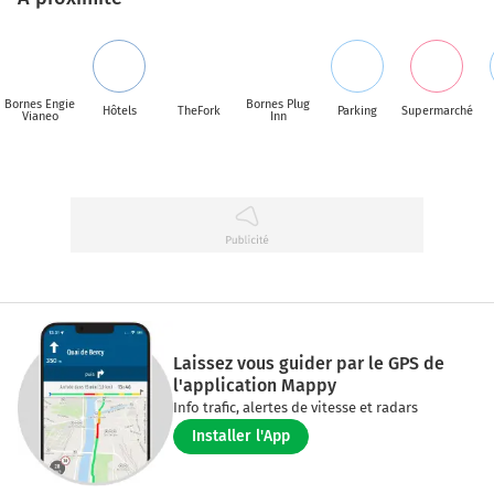
Bornes Engie
Bornes Plug
Hôtels
TheFork
Parking
Supermarché
Vianeo
Inn
Laissez vous guider par le GPS de
l'application Mappy
Info trafic, alertes de vitesse et radars
Installer l'App