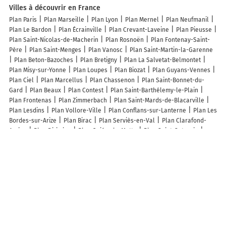
Villes à découvrir en France
Plan Paris
Plan Marseille
Plan Lyon
Plan Mernel
Plan Neufmanil
Plan Le Bardon
Plan Écrainville
Plan Crevant-Laveine
Plan Pieusse
Plan Saint-Nicolas-de-Macherin
Plan Rosnoën
Plan Fontenay-Saint-
Père
Plan Saint-Menges
Plan Vanosc
Plan Saint-Martin-la-Garenne
Plan Beton-Bazoches
Plan Bretigny
Plan La Salvetat-Belmontet
Plan Misy-sur-Yonne
Plan Loupes
Plan Biozat
Plan Guyans-Vennes
Plan Ciel
Plan Marcellus
Plan Chassenon
Plan Saint-Bonnet-du-
Gard
Plan Beaux
Plan Contest
Plan Saint-Barthélemy-le-Plain
Plan Frontenas
Plan Zimmerbach
Plan Saint-Mards-de-Blacarville
Plan Lesdins
Plan Vollore-Ville
Plan Conflans-sur-Lanterne
Plan Les
Bordes-sur-Arize
Plan Birac
Plan Serviès-en-Val
Plan Clarafond-
Arcine
Plan Dizimieu
Plan Quiéry-la-Motte
Plan Saint-Saturnin
Plan Aspach
Plan Hautot-Saint-Sulpice
Plan Velanne
Plan Coux
Plan Saint-Marc-du-Cor
Plan Escoire
Plan Courgis
Plan Vieux-
Champagne
Plan Canéjan
Plan Sauveterre-de-Rouergue
Lieux à découvrir à Réaumont
Commerçants de Réaumont
AMB Charpente
Durand Dépannage
Plomberie EURL
Aux Bois Du Fays
Les Nouvelles Ecuries Du Centaure
Le Centaure SARL
La Boutik'Créative
Ms3c Expertise
Mairie -
Réaumont
Belledonne Taxi
Chez Clairette
Volo Lillo
Ballalama