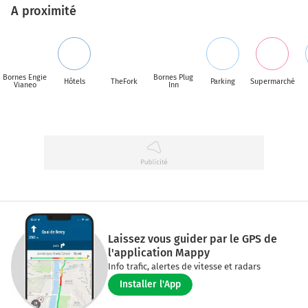
A proximité
Bornes Engie
Bornes Plug
Hôtels
TheFork
Parking
Supermarché
Vianeo
Inn
Laissez vous guider par le GPS de
l'application Mappy
Info trafic, alertes de vitesse et radars
Installer l'App