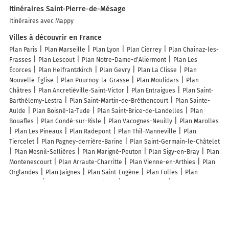
Itinéraires Saint-Pierre-de-Mésage
Itinéraires avec Mappy
Villes à découvrir en France
Plan Paris
Plan Marseille
Plan Lyon
Plan Cierrey
Plan Chainaz-les-
Frasses
Plan Lescout
Plan Notre-Dame-d'Aliermont
Plan Les
Écorces
Plan Helfrantzkirch
Plan Gevry
Plan La Clisse
Plan
Nouvelle-Église
Plan Pournoy-la-Grasse
Plan Moulidars
Plan
Châtres
Plan Ancretiéville-Saint-Victor
Plan Entraigues
Plan Saint-
Barthélemy-Lestra
Plan Saint-Martin-de-Bréthencourt
Plan Sainte-
Aulde
Plan Boisné-la-Tude
Plan Saint-Brice-de-Landelles
Plan
Bouafles
Plan Condé-sur-Risle
Plan Vacognes-Neuilly
Plan Marolles
Plan Les Pineaux
Plan Radepont
Plan Thil-Manneville
Plan
Tiercelet
Plan Pagney-derrière-Barine
Plan Saint-Germain-le-Châtelet
Plan Mesnil-Sellières
Plan Marigné-Peuton
Plan Sigy-en-Bray
Plan
Montenescourt
Plan Arraute-Charritte
Plan Vienne-en-Arthies
Plan
Orglandes
Plan Jaignes
Plan Saint-Eugène
Plan Folles
Plan
Esquennoy
Plan La Répara-Auriples
Plan Caupenne
Plan
Gueutteville-les-Grès
Plan Oches
Plan Foucherolles
Plan Le Mesnil-
Saint-Jean
Plan Saint-Baussant
Plan Belgentier
Plan Saint-Léger-
sous-Beuvray