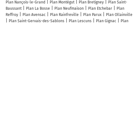
Plan Nançois-le-Grand
Plan Montégut
Plan Bretigney
Plan Saint-
Baussant
Plan La Bosse
Plan Neufmaison
Plan Etchebar
Plan
Reffroy
Plan Avensac
Plan Rainfreville
Plan Parux
Plan Ollainville
Plan Saint-Gervais-des-Sablons
Plan Lescuns
Plan Gignac
Plan
Rouhe
Plan La Chavatte
Plan Cazaux-Villecomtal
Plan Saint-Martial
Plan Domptail-en-l'Air
Plan Mory-Montcrux
Plan Fresnoy
Plan
Grosbois-lès-Tichey
Plan Canettemont
Plan Mouron
Plan Augy
Plan Giriviller
Plan Osches
Plan Regnéville-sur-Meuse
Plan
Estarvielle
Plan Charny
Plan Trassanel
Plan Maroncourt
Plan
Nabas
Plan Sainte-Geneviève
Plan Malaincourt-sur-Meuse
Plan
Brive-la-Gaillarde
Plan Saint-Cyr-sur-Mer
Plan Bailleul
Plan Combs-
la-Ville
Plan Les Adrets
Plan Fareins
Plan Saint-Lubin-des-
Joncherets
Plan Beynac-et-Cazenac
Plan Saint-Pierre-de-Frugie
Plan La Chapelle-Bâton
Plan Bossus-lès-Rumigny
Lieux à découvrir à Clucy
Mairie - Clucy
Vol Libre
Berthod Claude
A découvrir autour de Clucy
La Chaux sur Clucy
Z.A. Les Mélincols
Info-trafic en France
Info trafic