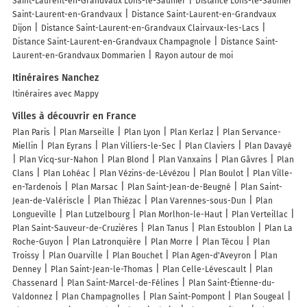
Saint-Laurent-en-Grandvaux Lons-le-Saunier
Distance Lons-le-Saunier
Saint-Laurent-en-Grandvaux
Distance Saint-Laurent-en-Grandvaux
Dijon
Distance Saint-Laurent-en-Grandvaux Clairvaux-les-Lacs
Distance Saint-Laurent-en-Grandvaux Champagnole
Distance Saint-
Laurent-en-Grandvaux Dommarien
Rayon autour de moi
Itinéraires Nanchez
Itinéraires avec Mappy
Villes à découvrir en France
Plan Paris
Plan Marseille
Plan Lyon
Plan Kerlaz
Plan Servance-
Miellin
Plan Eyrans
Plan Villiers-le-Sec
Plan Claviers
Plan Davayé
Plan Vicq-sur-Nahon
Plan Blond
Plan Vanxains
Plan Gâvres
Plan
Clans
Plan Lohéac
Plan Vézins-de-Lévézou
Plan Boulot
Plan Ville-
en-Tardenois
Plan Marsac
Plan Saint-Jean-de-Beugné
Plan Saint-
Jean-de-Valériscle
Plan Thiézac
Plan Varennes-sous-Dun
Plan
Longueville
Plan Lutzelbourg
Plan Morlhon-le-Haut
Plan Verteillac
Plan Saint-Sauveur-de-Cruzières
Plan Tanus
Plan Estoublon
Plan La
Roche-Guyon
Plan Latronquière
Plan Morre
Plan Técou
Plan
Troissy
Plan Ouarville
Plan Bouchet
Plan Agen-d'Aveyron
Plan
Denney
Plan Saint-Jean-le-Thomas
Plan Celle-Lévescault
Plan
Chassenard
Plan Saint-Marcel-de-Félines
Plan Saint-Étienne-du-
Valdonnez
Plan Champagnolles
Plan Saint-Pompont
Plan Sougeal