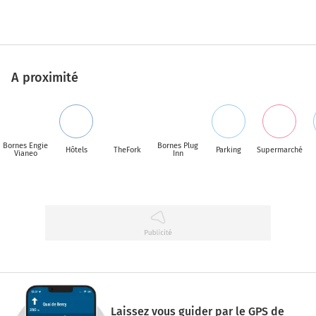
A proximité
Bornes Engie
Bornes Plug
Hôtels
TheFork
Parking
Supermarché
Vianeo
Inn
Laissez vous guider par le GPS de