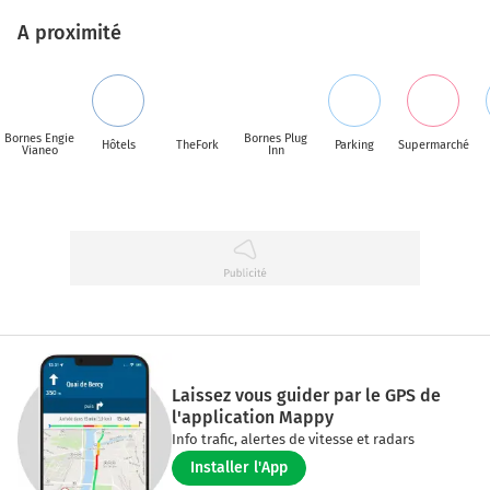
A proximité
Bornes Engie
Bornes Plug
Hôtels
TheFork
Parking
Supermarché
Vianeo
Inn
Laissez vous guider par le GPS de
l'application Mappy
Info trafic, alertes de vitesse et radars
Installer l'App