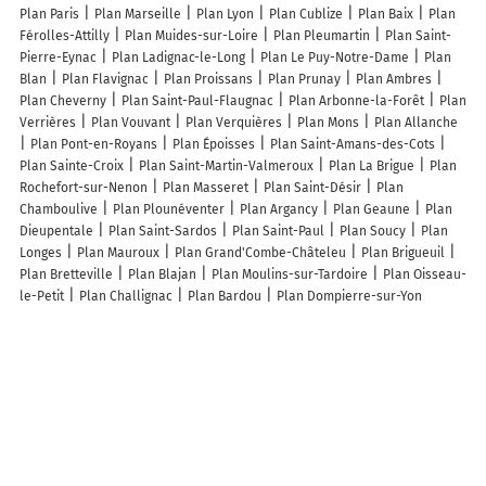
Plan Paris
Plan Marseille
Plan Lyon
Plan Cublize
Plan Baix
Plan
Férolles-Attilly
Plan Muides-sur-Loire
Plan Pleumartin
Plan Saint-
Pierre-Eynac
Plan Ladignac-le-Long
Plan Le Puy-Notre-Dame
Plan
Blan
Plan Flavignac
Plan Proissans
Plan Prunay
Plan Ambres
Plan Cheverny
Plan Saint-Paul-Flaugnac
Plan Arbonne-la-Forêt
Plan
Verrières
Plan Vouvant
Plan Verquières
Plan Mons
Plan Allanche
Plan Pont-en-Royans
Plan Époisses
Plan Saint-Amans-des-Cots
Plan Sainte-Croix
Plan Saint-Martin-Valmeroux
Plan La Brigue
Plan
Rochefort-sur-Nenon
Plan Masseret
Plan Saint-Désir
Plan
Chamboulive
Plan Plounéventer
Plan Argancy
Plan Geaune
Plan
Dieupentale
Plan Saint-Sardos
Plan Saint-Paul
Plan Soucy
Plan
Longes
Plan Mauroux
Plan Grand'Combe-Châteleu
Plan Brigueuil
Plan Bretteville
Plan Blajan
Plan Moulins-sur-Tardoire
Plan Oisseau-
le-Petit
Plan Challignac
Plan Bardou
Plan Dompierre-sur-Yon
Lieux à découvrir à Dampierre
Commerçants de Dampierre
Ambulances De La Vallée
La Poste
Agence Communale
Pizzeria L'Unique
Racine Michel Et Fils
Graby
Confort
Emco
Eric Barthelemy Coaching & Développement
Proximark
- Groupe Hélios
Atout'Services
Pharmacie de Dampierre
T1 Groupe
Hélios
L'Escargotière Bonvalot
Ecurie Maxime Martenot EARL
AMG
Déménagements
Previtali Renove
Chamarel Coiffure By Sabrina