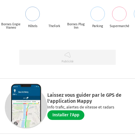
Bornes Engie
Bornes Plug
Hôtels
TheFork
Parking
Supermarché
Vianeo
Inn
Laissez vous guider par le GPS de
l'application Mappy
Info trafic, alertes de vitesse et radars
Installer l'App