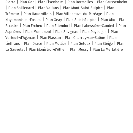
Pierre
Plan Ger
Plan Elsenheim
Plan Dormelles
Plan Grussenheim
Plan Saillenard
Plan Vallans
Plan Mont-Saint-Sulpice
Plan
Trémeur
Plan Haudivillers
Plan Villeneuve-du-Paréage
Plan
Nayemont-les-Fosses
Plan Geay
Plan Saint-Sulpice
Plan Alix
Plan
Briastre
Plan Ercheu
Plan Ettendorf
Plan Labessière-Candeil
Plan
Asprières
Plan Monteneuf
Plan Savignac
Plan Puybegon
Plan
Verteuil-d'Agenais
Plan Flassan
Plan Charrey-sur-Saône
Plan
Lieffrans
Plan Dracé
Plan Mottier
Plan Geloux
Plan Steige
Plan
La Sauvetat
Plan Monistrol-d'Allier
Plan Messy
Plan La Merlatière
Plan Cuis
Plan Saint-Hilaire-Cusson-la-Valmitte
Plan Mieuxcé
Plan
Cauvicourt
Plan Érize-la-Brûlée
Plan Nieul-sur-Mer
Plan La
Chapelle-Neuve
Lieux à découvrir à Bougue
Commerçants de Bougue
HA Ramonage & climatisation
Auberge Du
Grand Megnos
Incendie40
Monturon Boucry Cathy
Mat'x
Mairie -
Bougue
Plaqu'Art
Juliette d’Anjou Coiffure
de Claron
Therapies
Landes
Église Saint-Candide
Enceinte médiévale de Castets
Parking
vélo
Parking vélo
Église Saint-Candide de Bougue
Cimetière De
Bougue
Mobive
Arènes
Salle de Tennis de Table
Stade Abbé
Labarthe
Stand de Tir
Terrain de Tennis
Corinne Peugniez
Ecole
Elémentaire
La Makina
Aqua Limpid
Méder Francine
Gutierrez
Dupeyron Thierry Et Marie-josée
Ball Trap Club Du Marsan