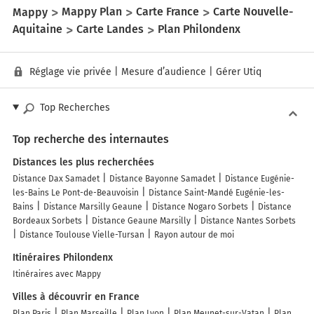
Mappy
Mappy Plan
Carte France
Carte Nouvelle-
Aquitaine
Carte Landes
Plan Philondenx
Réglage vie privée
|
Mesure d’audience
|
Gérer Utiq
Top Recherches
Top recherche des internautes
Distances les plus recherchées
Distance Dax Samadet
Distance Bayonne Samadet
Distance Eugénie-
les-Bains Le Pont-de-Beauvoisin
Distance Saint-Mandé Eugénie-les-
Bains
Distance Marsilly Geaune
Distance Nogaro Sorbets
Distance
Bordeaux Sorbets
Distance Geaune Marsilly
Distance Nantes Sorbets
Distance Toulouse Vielle-Tursan
Rayon autour de moi
Itinéraires Philondenx
Itinéraires avec Mappy
Villes à découvrir en France
Plan Paris
Plan Marseille
Plan Lyon
Plan Meunet-sur-Vatan
Plan