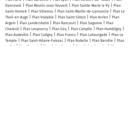
Dancevoir
Plan Moulin-sous-Touvent
Plan Sainte-Marie-à-Py
Plan
Saint-Honoré
Plan Villemus
Plan Saint-Martin-de-Lansuscle
Plan Le
Theil-en-Auge
Plan Vodable
Plan Saint-Simon
Plan Arrien
Plan
Argein
Plan Landersheim
Plan Rancourt
Plan Sagonne
Plan
Chazeuil
Plan Lespourcy
Plan Giry
Plan Campile
Plan Humbligny
Plan Audeville
Plan Catigny
Plan Francs
Plan Labourgade
Plan Le
Temple
Plan Saint-Hilaire-Foissac
Plan Rudelle
Plan Barville
Plan
Le Fel
Plan Pontaix
Plan Saint-Domet
Plan Saint-Germier
Plan
Thiepval
Plan Verneuil
Plan Épaney
Plan La Jard
Plan Esnon
Plan Bosc-Édeline
Plan Brans
Plan Fontaine-Lavaganne
Plan
Collandres-Quincarnon
Plan Saint-Aubin-de-Bonneval
Plan Grust
Plan Montreuil-la-Cambe
Plan Bénivay-Ollon
Plan Enfonvelle
Plan
Vescovato
Plan Bréhémont
Plan Épinay-sur-Duclair
Lieux à découvrir à Philondenx
Mairie - Philondenx
Société Joie
Les Orchidees De Pimbo
Église
Saint-Étienne
Cimetière De Philondenx
Arenes
Terrain de Tennis
De Héouga
Lamarque
Lacaze
Labat Michel
Péré
Pradal Adeline
Marine
Comite Des Fetes De Philondenx
Association Intercommunale
De Chasse Agréee Du Louts Aica
Cuma Tradition Paysanne Du Tursan
Ferme De Laouilhe
Dulucq David
Bastien Baltazar
Soula
Ecole
Elémentaire