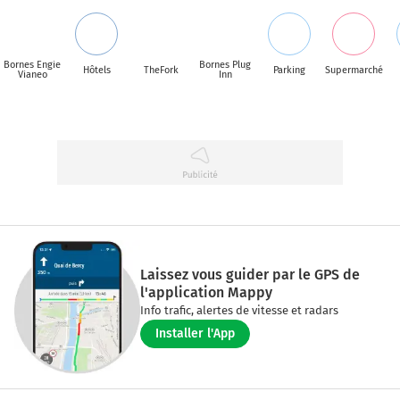
Bornes Engie
Bornes Plug
Hôtels
TheFork
Parking
Supermarché
Vianeo
Inn
Laissez vous guider par le GPS de
l'application Mappy
Info trafic, alertes de vitesse et radars
Installer l'App