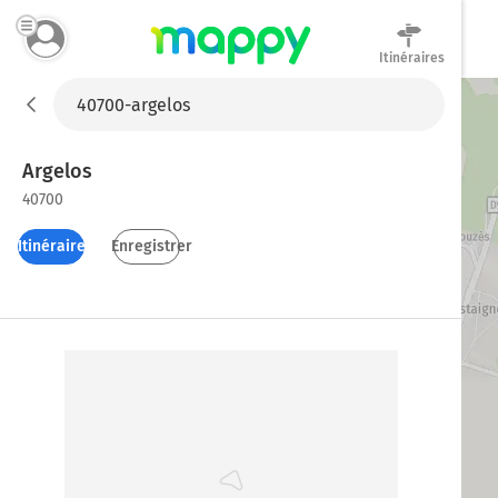
Itinéraires
Mappy
Argelos
40700
Itinéraires
Enregistrer