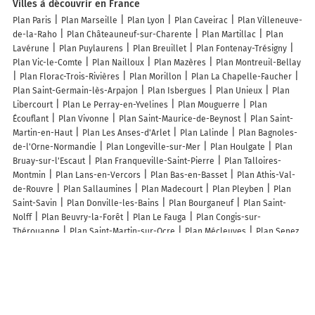
Villes à découvrir en France
Plan Paris
Plan Marseille
Plan Lyon
Plan Caveirac
Plan Villeneuve-
de-la-Raho
Plan Châteauneuf-sur-Charente
Plan Martillac
Plan
Lavérune
Plan Puylaurens
Plan Breuillet
Plan Fontenay-Trésigny
Plan Vic-le-Comte
Plan Nailloux
Plan Mazères
Plan Montreuil-Bellay
Plan Florac-Trois-Rivières
Plan Morillon
Plan La Chapelle-Faucher
Plan Saint-Germain-lès-Arpajon
Plan Isbergues
Plan Unieux
Plan
Libercourt
Plan Le Perray-en-Yvelines
Plan Mouguerre
Plan
Écouflant
Plan Vivonne
Plan Saint-Maurice-de-Beynost
Plan Saint-
Martin-en-Haut
Plan Les Anses-d'Arlet
Plan Lalinde
Plan Bagnoles-
de-l'Orne-Normandie
Plan Longeville-sur-Mer
Plan Houlgate
Plan
Bruay-sur-l'Escaut
Plan Franqueville-Saint-Pierre
Plan Talloires-
Montmin
Plan Lans-en-Vercors
Plan Bas-en-Basset
Plan Athis-Val-
de-Rouvre
Plan Sallaumines
Plan Madecourt
Plan Pleyben
Plan
Saint-Savin
Plan Donville-les-Bains
Plan Bourganeuf
Plan Saint-
Nolff
Plan Beuvry-la-Forêt
Plan Le Fauga
Plan Congis-sur-
Thérouanne
Plan Saint-Martin-sur-Ocre
Plan Mécleuves
Plan Senez
Plan Ferrière-et-Lafolie
Lieux à découvrir à La Fouillouse
Commerçants de La Fouillouse
Station vélos La Fouillouse Centre
Cabinet infirmier PASSOT / BAROUX
Reference Building
McDonald's
Charcuterie Traiteur Laurent Breure
La Route Bleue
Atlas Home SAINT