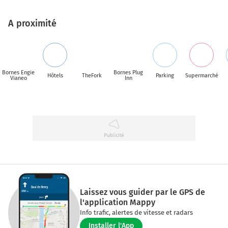
A proximité
Bornes Engie
Bornes Plug
Hôtels
TheFork
Parking
Supermarché
Vianeo
Inn
Laissez vous guider par le GPS de
l'application Mappy
Info trafic, alertes de vitesse et radars
Installer l'App