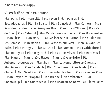
Itinéraires avec Mappy
Villes à découvrir en France
Plan Paris
Plan Marseille
Plan Lyon
Plan Pannes
Plan
Escaudoeuvres
Plan La Buisse
Plan Saint-Just
Plan Camors
Plan
Rion-des-Landes
Plan Rozay-en-Brie
Plan L'Île-d'Olonne
Plan Val-
de-Scie
Plan Calmont
Plan Vendeuvre-sur-Barse
Plan Mommenheim
Plan Ligueil
Plan Méry
Plan Malicorne-sur-Sarthe
Plan Saint-Paul-
lès-Romans
Plan Maclas
Plan Ressons-sur-Matz
Plan La Vôge-les-
Bains
Plan Perrigny
Plan Sauzon
Plan Domme
Plan Valdeblore
Plan Bourgnac
Plan Bugarach
Plan Val-de-Virvée
Plan Dordives
Plan Maisse
Plan Jarzé-Villages
Plan Joué-sur-Erdre
Plan
Aubepierre-sur-Aube
Plan Sion
Plan La Membrolle-sur-Choisille
Plan Mouzon
Plan Garidech
Plan Chindrieux
Plan Tende
Plan
Clairac
Plan Saint-Yvi
Plan Dommartin-lès-Toul
Plan Vivier-au-Court
Plan Grayan-et-l'Hôpital
Plan Branne
Plan Vinzelles
Plan
Chanteloup
Plan Guarbecque
Plan Beaujeu-Saint-Vallier-Pierrejux-et-
Quitteur
Plan Gouise
Plan Giraumont
Plan Lano
Lieux à découvrir à Saint-Martin-la-Plaine
Commerçants de Saint-Martin-la-Plaine
Verrier Laurence
Espace
Zoologique De Saint Martin La Plaine
Éco'Flamme
Caisse d'Epargne St