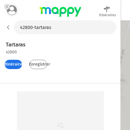
Itinéraires
Mappy
Tartaras
42800
Itinéraires
Enregistrer