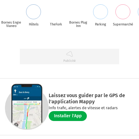
Bornes Engie
Bornes Plug
Hôtels
TheFork
Parking
Supermarché
Vianeo
Inn
Laissez vous guider par le GPS de
l'application Mappy
Info trafic, alertes de vitesse et radars
Installer l'App