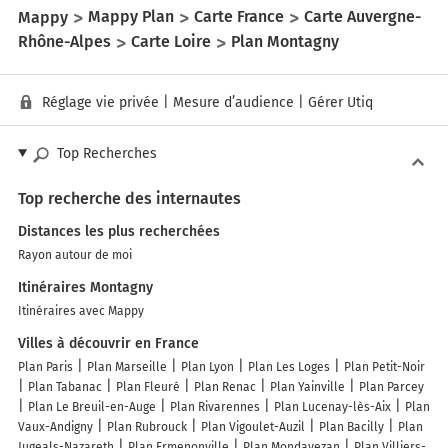
Mappy
Mappy Plan
Carte France
Carte Auvergne-
Rhône-Alpes
Carte Loire
Plan Montagny
Réglage vie privée
|
Mesure d’audience
|
Gérer Utiq
Top Recherches
Top recherche des internautes
Distances les plus recherchées
Rayon autour de moi
Itinéraires Montagny
Itinéraires avec Mappy
Villes à découvrir en France
Plan Paris
Plan Marseille
Plan Lyon
Plan Les Loges
Plan Petit-Noir
Plan Tabanac
Plan Fleuré
Plan Renac
Plan Yainville
Plan Parcey
Plan Le Breuil-en-Auge
Plan Rivarennes
Plan Lucenay-lès-Aix
Plan
Vaux-Andigny
Plan Rubrouck
Plan Vigoulet-Auzil
Plan Bacilly
Plan
Jugeals-Nazareth
Plan Ermenonville
Plan Mondavezan
Plan Villiers-