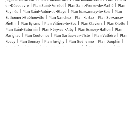
en-Désoeuvre
Plan Saint-Ferréol
Plan Saint-Pierre-de-Maillé
Plan
Reyniès
Plan Saint-Aubin-de-Blaye
Plan Marsannay-le-Bois
Plan
Belhomert-Guéhouville
Plan Nanchez
Plan Kerlaz
Plan Servance-
Miellin
Plan Eyrans
Plan Villiers-le-Sec
Plan Claviers
Plan Olette
Plan Saint-Saturnin
Plan Héry-sur-Alby
Plan Esmery-Hallon
Plan
Marignac
Plan Coulombs
Plan Sarliac-sur-l'Isle
Plan Vallière
Plan
Roucy
Plan Sonnay
Plan Juvigny
Plan Guéhenno
Plan Dauphin
Plan Beine
Plan Saint-André-de-Roquepertuis
Plan Monteton
Plan
Savins
Plan Armentières-sur-Ourcq
Plan Le Gallet
Plan Cahuzac
Lieux à découvrir à Montagny
Commerçants de Montagny
Atelier Plâtre Staff & Gypserie
Top Facades
42
Barriquand Traiteur
Atelier Herlap
Pro'Net
Mairie - Montagny
Dorieux François
Trambouze et Bessat
Chassignol et Fils
Bosland
Denis
Pharmacie Brossat
L'ardoise Gourmande
La Ferme de la
Bruyère GAEC
Les Plantes de Tomine
M'Ton Burger
La Boutique Des
Filles
SB Pose&Co
2V Bâtiment
Église Saint-Sulpice
Cimetière de
Montagny
Réseau Eborn
Complexe Sportif
Ecole primaire privée St
Joseph les Tilleuls
Maison De Retraite Les Floralies
René Caravano
Sade Cgth
Cauwe Denise
Ecole Primaire Publique
Société
Montagnarde De Plâtrer Peinture
Ecurie Berujat
Les lieux populaires à Montagny