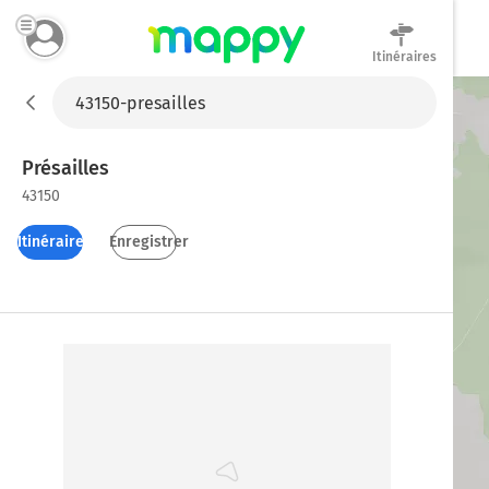
Itinéraires
Mappy
Présailles
43150
Itinéraires
Enregistrer