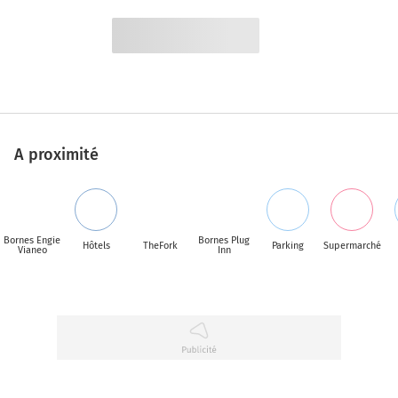
A proximité
Bornes Engie
Bornes Plug
Hôtels
TheFork
Parking
Supermarché
Vianeo
Inn