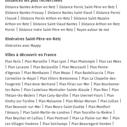
Distances les plus recherchées
Distance Nantes Arthon-en-Retz
Distance Pornic Saint-Père-en-Retz
Distance Nantes Frossay
Distance Nantes Saint-Viaud
Distance Pornic
Chauvé
Distance Pornic Arthon-en-Retz
Distance Saint-Nazaire
Arthon-en-Retz
Distance Saint-Viaud Nantes
Distance Arthon-en-Retz
Pornic
Distance Indre Saint-Père-en-Retz
Rayon autour de moi
Itinéraires Saint-Père-en-Retz
Itinéraires avec Mappy
Villes à découvrir en France
Plan Paris
Plan Marseille
Plan Lyon
Plan Phalempin
Plan Les Mées
Plan Lacaune
Plan Barjouville
Plan Meursault
Plan Penne-
d'Agenais
Plan Montbazon
Plan Mozac
Plan Bastelicaccia
Plan
Cormelles-le-Royal
Plan Villers-Bretonneux
Plan La Chapelle-des-
Fougeretz
Plan Anse-Bertrand
Plan Piriac-sur-Mer
Plan Bourbonne-
les-Bains
Plan Castelnau-Montratier-Sainte-Alauzie
Plan Riez
Plan
Thézan-lès-Béziers
Plan Cany-Barville
Plan Uvernet-Fours
Plan
Vindry-sur-Turdine
Plan Mulsanne
Plan Miniac-Morvan
Plan Juillan
Plan Beauvoir-sur-Mer
Plan Mours-Saint-Eusèbe
Plan Montfort-
l'Amaury
Plan Saint-Martin-de-Londres
Plan Tourville-la-Rivière
Plan Beychac-et-Caillau
Plan Pontruet
Plan La Plaine-sur-Mer
Plan
Les Villages-Vovéens
Plan Seichamps
Plan Beauregard-Vendon