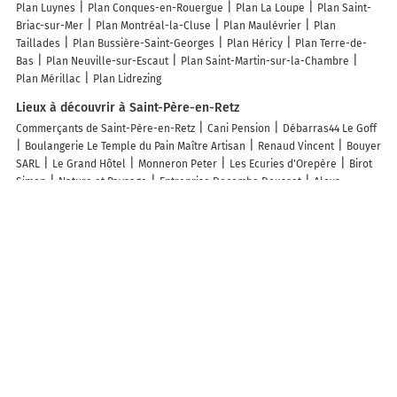
Plan Luynes
Plan Conques-en-Rouergue
Plan La Loupe
Plan Saint-
Briac-sur-Mer
Plan Montréal-la-Cluse
Plan Maulévrier
Plan
Taillades
Plan Bussière-Saint-Georges
Plan Héricy
Plan Terre-de-
Bas
Plan Neuville-sur-Escaut
Plan Saint-Martin-sur-la-Chambre
Plan Mérillac
Plan Lidrezing
Lieux à découvrir à Saint-Père-en-Retz
Commerçants de Saint-Père-en-Retz
Cani Pension
Débarras44 Le Goff
Boulangerie Le Temple du Pain Maître Artisan
Renaud Vincent
Bouyer
SARL
Le Grand Hôtel
Monneron Peter
Les Ecuries d'Orepère
Birot
Simon
Nature et Paysage
Entreprise Decombe Dousset
Aloys
Voyance
MC Detailing
Thorel Karen
La Plomberie de Rémi
Garage
De L'Usine
Athelé Couverture
Fg Automobiles Ad Expert SARL
Macoretz
Gîte 2 de la Maulevrais - Gîtes de France
Gîte 1 de la
Maulevrais - Gîtes de France
Gîte 2 la Charlette - Gîtes de France
Gîte
La Carrée du Sud - Gîtes de France
Demeure Océan Retz - Gîtes de
France
Père-Mer - Gîtes de France
NOEL Julien
Landreau Ceramic
Design
Securitest Auto Contrôle De L'Estuaire Gombaud Jean-Yves
Quelleux Maxime
A.F.D. 44 Atlantic Fuite et Detection
Les lieux populaires à Saint-Père-en-Retz
Grand Hôtel
Camping Le Grand Fay
Maison lumineuse, terrasse, à 10
min des plages
Appart saint pere en retz
Camping Les Peupliers
Le