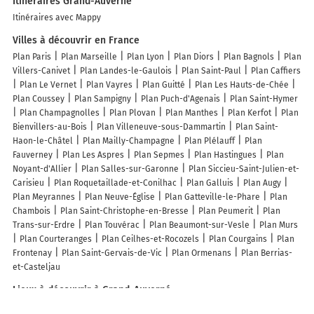
Itinéraires Grand-Auverné
Itinéraires avec Mappy
Villes à découvrir en France
Plan Paris
Plan Marseille
Plan Lyon
Plan Diors
Plan Bagnols
Plan
Villers-Canivet
Plan Landes-le-Gaulois
Plan Saint-Paul
Plan Caffiers
Plan Le Vernet
Plan Vayres
Plan Guitté
Plan Les Hauts-de-Chée
Plan Coussey
Plan Sampigny
Plan Puch-d'Agenais
Plan Saint-Hymer
Plan Champagnolles
Plan Plovan
Plan Manthes
Plan Kerfot
Plan
Bienvillers-au-Bois
Plan Villeneuve-sous-Dammartin
Plan Saint-
Haon-le-Châtel
Plan Mailly-Champagne
Plan Plélauff
Plan
Fauverney
Plan Les Aspres
Plan Sepmes
Plan Hastingues
Plan
Noyant-d'Allier
Plan Salles-sur-Garonne
Plan Siccieu-Saint-Julien-et-
Carisieu
Plan Roquetaillade-et-Conilhac
Plan Galluis
Plan Augy
Plan Meyrannes
Plan Neuve-Église
Plan Gatteville-le-Phare
Plan
Chambois
Plan Saint-Christophe-en-Bresse
Plan Peumerit
Plan
Trans-sur-Erdre
Plan Touvérac
Plan Beaumont-sur-Vesle
Plan Murs
Plan Courteranges
Plan Ceilhes-et-Rocozels
Plan Courgains
Plan
Frontenay
Plan Saint-Gervais-de-Vic
Plan Ormenans
Plan Berrias-
et-Casteljau
Lieux à découvrir à Grand-Auverné
Commerçants de Grand-Auverné
La Coutancière - Gîtes de France