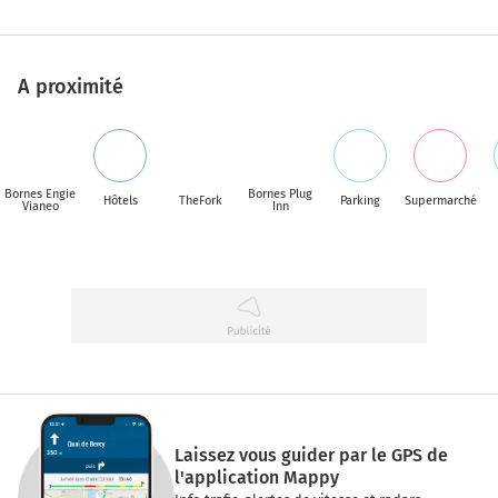
A proximité
Bornes Engie
Bornes Plug
Hôtels
TheFork
Parking
Supermarché
Vianeo
Inn
Laissez vous guider par le GPS de
l'application Mappy