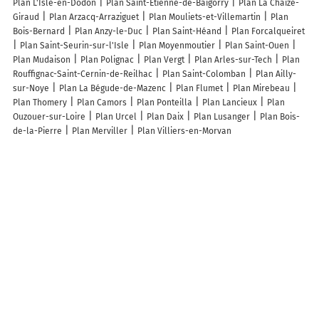
Plan L'Isle-en-Dodon
Plan Saint-Étienne-de-Baïgorry
Plan La Chaize-
Giraud
Plan Arzacq-Arraziguet
Plan Mouliets-et-Villemartin
Plan
Bois-Bernard
Plan Anzy-le-Duc
Plan Saint-Héand
Plan Forcalqueiret
Plan Saint-Seurin-sur-l'Isle
Plan Moyenmoutier
Plan Saint-Ouen
Plan Mudaison
Plan Polignac
Plan Vergt
Plan Arles-sur-Tech
Plan
Rouffignac-Saint-Cernin-de-Reilhac
Plan Saint-Colomban
Plan Ailly-
sur-Noye
Plan La Bégude-de-Mazenc
Plan Flumet
Plan Mirebeau
Plan Thomery
Plan Camors
Plan Ponteilla
Plan Lancieux
Plan
Ouzouer-sur-Loire
Plan Urcel
Plan Daix
Plan Lusanger
Plan Bois-
de-la-Pierre
Plan Merviller
Plan Villiers-en-Morvan
Lieux à découvrir à Château-Renard
Commerçants de Château-Renard
Inovea
Art et Pierre
La forestière
de Courpin à Château-Renard
Mr.Bricolage Chateau-Renard
CS
Multiservices
Lestrésorsdecindy45
Menuiserie Dassy
U Express
CHÂTEAU-RENARD
Muguet couverture
Wash Me
Coste Christophe
Plaisance
Communauté Commune De Chateau Renard
Renault
Galernat Père et Fils
Gendarmerie Nationale
Ma Passion Plume
Vergers de la Bernilliere EARL
Agence Groupama Châteaurenard
La
Poste
Eaux Vives SARL
Le Kiosque A Pizzas SARL
Crédit Agricole
Centre Loire
Dmouffron Anti Nuisible
Chloé Arboriste
Pompes
funèbres Château-Renard - La Maison des Obsèques - Ets Rondeau
David SAS
N.f Affutage
Chifflet David
Marchouh Rachid
Thélem