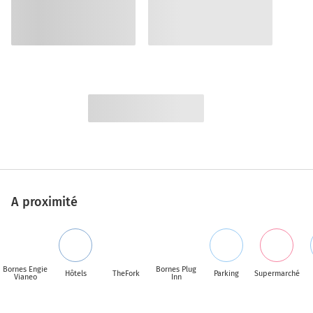
A proximité
Bornes Engie
Bornes Plug
Hôtels
TheFork
Parking
Supermarché
Vianeo
Inn