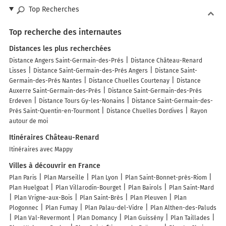
Top Recherches
Top recherche des internautes
Distances les plus recherchées
Distance Angers Saint-Germain-des-Prés
Distance Château-Renard
Lisses
Distance Saint-Germain-des-Prés Angers
Distance Saint-
Germain-des-Prés Nantes
Distance Chuelles Courtenay
Distance
Auxerre Saint-Germain-des-Prés
Distance Saint-Germain-des-Prés
Erdeven
Distance Tours Gy-les-Nonains
Distance Saint-Germain-des-
Prés Saint-Quentin-en-Tourmont
Distance Chuelles Dordives
Rayon
autour de moi
Itinéraires Château-Renard
Itinéraires avec Mappy
Villes à découvrir en France
Plan Paris
Plan Marseille
Plan Lyon
Plan Saint-Bonnet-près-Riom
Plan Huelgoat
Plan Villarodin-Bourget
Plan Bairols
Plan Saint-Mard
Plan Vrigne-aux-Bois
Plan Saint-Brès
Plan Pleuven
Plan
Plogonnec
Plan Fumay
Plan Palau-del-Vidre
Plan Althen-des-Paluds
Plan Val-Revermont
Plan Domancy
Plan Guissény
Plan Taillades