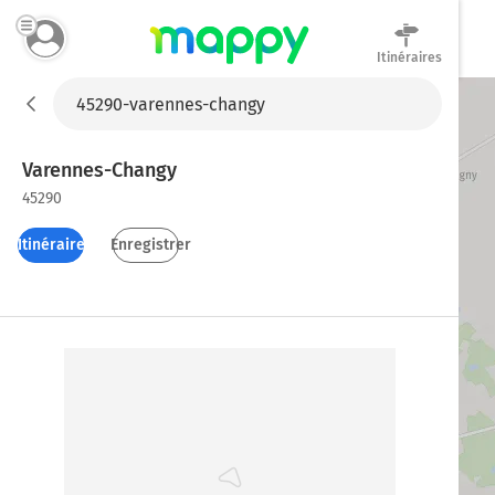
Itinéraires
Mappy
Varennes-Changy
45290
Itinéraires
Enregistrer