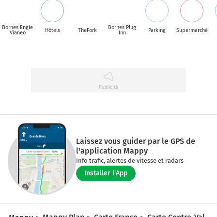
Bornes Engie
Bornes Plug
Hôtels
TheFork
Parking
Supermarché
Vianeo
Inn
Laissez vous guider par le GPS de
l'application Mappy
Info trafic, alertes de vitesse et radars
Installer l'App