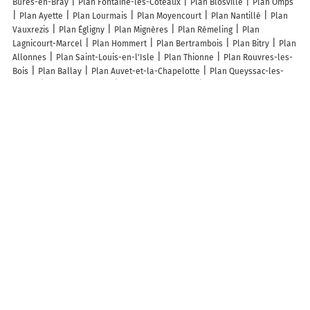
Bures-en-Bray
Plan Fontaine-les-Coteaux
Plan Blosville
Plan Omps
Plan Ayette
Plan Lourmais
Plan Moyencourt
Plan Nantillé
Plan
Vauxrezis
Plan Égligny
Plan Mignères
Plan Rémeling
Plan
Lagnicourt-Marcel
Plan Hommert
Plan Bertrambois
Plan Bitry
Plan
Allonnes
Plan Saint-Louis-en-l'Isle
Plan Thionne
Plan Rouvres-les-
Bois
Plan Ballay
Plan Auvet-et-la-Chapelotte
Plan Queyssac-les-
Vignes
Plan Les Arsures
Plan Géus-d'Arzacq
Plan Tritteling-Redlach
Plan Monsures
Plan Augères
Plan Pagolle
Plan Châtillon-sur-
Morin
Plan Sarton
Plan Mézerolles
Plan Castex
Plan Saint-Trivier-
de-Courtes
Plan Louches
Plan Vauciennes
Lieux à découvrir à Erceville
Laetitia Naudet Reczulski
Cercle Cynophile de Beauce
Mairie -
Erceville
Aquapac Europe
Église Saint-Germain
Cimetière d'Erceville
Les Taxis Erudel
Entreprise Decroix
Association Communale de
Chasse d'Erceville
Terrain de Football
Association Synergie Village -
A.S.V.
Club A.B.E. Entre Les Communes D'Andonville Erceville Boisseaux
Poisson Bertrand
Terres d'Annemont
Nr
A découvrir autour de Erceville
Acquebouille
Stas
Spuis
Fromonvilliers
Gueudreville
Armeville
Faronville
Saint-Péravy
Gironville
Boissy-le-Girard
Annemont
Trémeville
Gueudreville
Épreux
Bazainville
Judainville