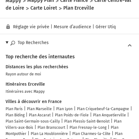
Mappy
Mappy Plan
Carte France
Carte Centre-Val
de Loire
Carte Loiret
Plan Erceville
Réglage vie privée
|
Mesure d’audience
|
Gérer Utiq
Top Recherches
Top recherche des internautes
Distances les plus recherchées
Rayon autour de moi
Itinéraires Erceville
Itinéraires avec Mappy
Villes à découvrir en France
Plan Paris
Plan Marseille
Plan Lyon
Plan Criquebeuf-la-Campagne
Plan Biding
Plan Ascarat
Plan Poids-de-Fiole
Plan Anquetierville
Plan Saint-Germain-sous-Cailly
Plan Plessis-Saint-Benoist
Plan
Villers-aux-Bois
Plan Branscourt
Plan Fresnay-le-Long
Plan
Montpothier
Plan La Houblonnière
Plan Charmes-la-Côte
Plan