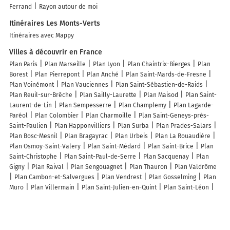
Ferrand
Rayon autour de moi
Itinéraires Les Monts-Verts
Itinéraires avec Mappy
Villes à découvrir en France
Plan Paris
Plan Marseille
Plan Lyon
Plan Chaintrix-Bierges
Plan
Borest
Plan Pierrepont
Plan Anché
Plan Saint-Mards-de-Fresne
Plan Voinémont
Plan Vauciennes
Plan Saint-Sébastien-de-Raids
Plan Reuil-sur-Brêche
Plan Sailly-Laurette
Plan Maisod
Plan Saint-
Laurent-de-Lin
Plan Sempesserre
Plan Champlemy
Plan Lagarde-
Paréol
Plan Colombier
Plan Charmoille
Plan Saint-Geneys-près-
Saint-Paulien
Plan Happonvilliers
Plan Surba
Plan Prades-Salars
Plan Bosc-Mesnil
Plan Bragayrac
Plan Urbeis
Plan La Rouaudière
Plan Osmoy-Saint-Valery
Plan Saint-Médard
Plan Saint-Brice
Plan
Saint-Christophe
Plan Saint-Paul-de-Serre
Plan Sacquenay
Plan
Gigny
Plan Raival
Plan Sengouagnet
Plan Thauron
Plan Valdrôme
Plan Cambon-et-Salvergues
Plan Vendrest
Plan Gosselming
Plan
Muro
Plan Villermain
Plan Saint-Julien-en-Quint
Plan Saint-Léon
Plan Huttendorf
Plan Andelarrot
Plan Saint-Ciergues
Plan
Sauvagnat
Plan Pacé
Plan Saint-Eusèbe
Plan Crisolles
Lieux à découvrir à Les Monts-Verts