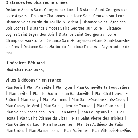
Distances les plus recherchées
Distance Angers Saint-Georges-sur-Loire
Distance Saint-Georges-sur-
Loire Angers
Distance Chalonnes-sur-Loire Saint-Georges-sur-Loire
Distance Saint-Martin-du-Fouilloux Lorient
Distance Saint-Léger-des-
Bois Lognes
Distance Limoges Saint-Georges-sur-Loire
Distance
Lognes Saint-Léger-des-Bois
Distance Saint-Georges-sur-Loire
Champtocé-sur-Loire
Distance Saint-Georges-sur-Loire Saint-Jean-de-
Linières
Distance Saint-Martin-du-Fouilloux Poitiers
Rayon autour de
moi
Itinéraires Béhuard
Itinéraires avec Mappy
Villes à découvrir en France
Plan Paris
Plan Marseille
Plan Lyon
Plan Corneville-la-Fouquetière
Plan Urville
Plan Le Dourn
Plan Gaudonville
Plan Châtillon-sur-
Saône
Plan Nicey
Plan Maurines
Plan Saint-Oradoux-près-Crocq
Plan Gissey-le-Vieil
Plan Saint-Julien-de-Toursac
Plan Courteron
Plan Saint-Vincent-des-Prés
Plan Auzet
Plan Bourgeauville
Plan
Hosta
Plan Saint-Étienne-du-Vigan
Plan Saint-Pierre-des-Tripiers
Plan Cellier-du-Luc
Plan Frausseilles
Plan Les Authieux-du-Puits
Plan Urdos
Plan Mansencôme
Plan Maizeray
Plan Villebois-les-Pins
Plan Méry-Bissières-en-Auge
Plan Les Mollettes
Plan Étouvans