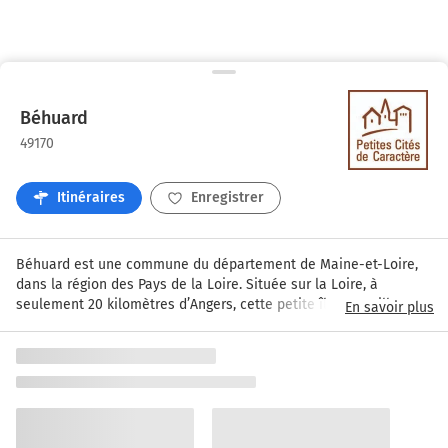
Béhuard
49170
Itinéraires
Enregistrer
Béhuard est une commune du département de Maine-et-Loire, 
dans la région des Pays de la Loire. Située sur la Loire, à 
seulement 20 kilomètres d’Angers, cette petite île aux mille 
En savoir plus
charmes ne laisse personne indifférent. Avec ses ruelles 
pittoresques et son ambiance paisible, ce coin de paradis attire 
aussi bien les amoureux de la nature que les passionnés 
d’histoire. Ici, l’insularité se mêle à un patrimoine culturel riche 
qui invite à l’exploration.
En arpentant les ruelles de Béhuard, impossible d’ignorer l’appel 