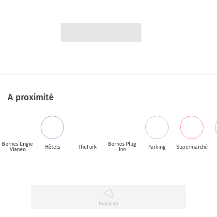
A proximité
Bornes Engie
Bornes Plug
Hôtels
TheFork
Parking
Supermarché
Vianeo
Inn