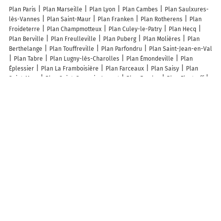
Plan Paris
Plan Marseille
Plan Lyon
Plan Cambes
Plan Saulxures-
lès-Vannes
Plan Saint-Maur
Plan Franken
Plan Rotherens
Plan
Froideterre
Plan Champmotteux
Plan Culey-le-Patry
Plan Hecq
Plan Berville
Plan Freulleville
Plan Puberg
Plan Molières
Plan
Berthelange
Plan Touffreville
Plan Parfondru
Plan Saint-Jean-en-Val
Plan Tabre
Plan Lugny-lès-Charolles
Plan Émondeville
Plan
Éplessier
Plan La Framboisière
Plan Farceaux
Plan Saisy
Plan
Saint-Mary
Plan Saint-Germain-Langot
Plan Fouday
Plan Flastroff
Plan Raynans
Plan Lay-Saint-Remy
Plan Bézu-la-Forêt
Plan Sazeray
Plan Montégut-Arros
Plan Virlet
Plan Dompierre
Plan Vosnon
Plan Guesnes
Plan Saint-Clément-de-Vers
Plan Saint-Arnoult
Plan
Lhéry
Plan Évricourt
Plan Braux
Plan Cahagnolles
Plan Ormesson
Plan La Barre
Plan Étouvelles
Plan Poinsenot
Plan Serre-les-
Sapins
Plan Carcen-Ponson
Plan Chanteraine
Lieux à découvrir à Saint-Just-sur-Dive
Catroux-Papet
Mairie - Saint-Just-sur-Dive
Domaine Arnaud Lambert
Nicolas Maillet EI
Église Saint-Just
Cimetière
Cimetière De Saint-Just-
sur-Dive
Cimetière d'Oust
Mongault Frédéric
Renard Pose
Ecurie
Du Clos De La Grange
Le Team De Rémy
Franck Bluteau
Olml
A découvrir autour de Saint-Just-sur-Dive