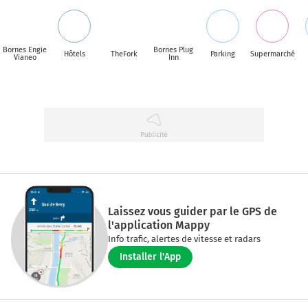
Bornes Engie
Bornes Plug
Hôtels
TheFork
Parking
Supermarché
Vianeo
Inn
Laissez vous guider par le GPS de
l'application Mappy
Info trafic, alertes de vitesse et radars
Installer l'App