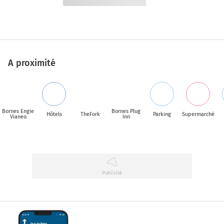
A proximité
Bornes Engie
Bornes Plug
Hôtels
TheFork
Parking
Supermarché
Vianeo
Inn