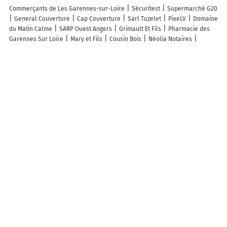
Commerçants de Les Garennes-sur-Loire
Sécuritest
Supermarché G20
General Couverture
Cap Couverture
Sarl Tuzelet
PixeLV
Domaine
du Matin Calme
SARP Ouest Angers
Grimault Et Fils
Pharmacie des
Garennes Sur Loire
Mary et Fils
Cousin Bois
Néolia Notaires
Lebreton EARL
Juigné Sud Auto
Le Moulin De Pistrait
Domaine de la
Gagnerie
Biotteau Frères Château d'Avrillé
R.p.m.
Rocade Sud
Carrosserie
Elagage de L Anjou
Dépanne PC 49
Domaine De
Gagnebert
Plasti Parts SA
Domaine de Montgilet Lebreton S.C.E.A
L'Ere Tendance
Lambert Nathalie
Largeot Et Coltin EURL
Sarah
Bourdin
Assistance Débarras
Les lieux populaires à Les Garennes-sur-Loire
Loire & Sens
Les Chambres du Meunier
la longère angevine
Les
logis du forgeron-Gites avec piscine près d'Angers
La maisonnette de
Joséphine
Maison de charme avec piscine en partage
Entre Loire et
Vignes
L Atelier
Logement Aubance dans charmante longère avec
piscine en partage
Petite parenthèse au gîte Layon
L'Évidence
Maisonnette, 70m2 2chambres WIFI 1kmgolf et châteaux à proximité
Le
Logis de Saint Jean
A découvrir autour de Les Garennes-sur-Loire
Brissac-Quincé
Juigné-sur-Loire
Saint-Rémy-la-Varenne
Saint-Jean-