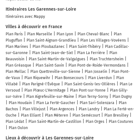
Itinéraires Les Garennes-sur-Loire
Itinéraires avec Mappy
Villes à découvrir en France
Plan Paris
Plan Marseille
Plan Lyon
Plan Cheval-Blanc
Plan
Pluguffan
Plan Saint-Aignan-Grandlieu
Plan Les Villages-Vovéens
Plan Marines
Plan Ploubazlanec
Plan Saint-Thibéry
Plan Cadillac-
sur-Garonne
Plan Saint-Jean-de-Sixt
Plan La Ferrière
Plan
Beauvoisin
Plan Saint-Martin-de-Valgalgues
Plan Truchtersheim
Plan Gréasque
Plan Saint-Savin
Plan Pont-de-Roide-Vermondans
Plan Mellac
Plan Quettreville-sur-Sienne
Plan Josselin
Plan Pont-
de-Vaux
Plan Riquewihr
Plan Bonsecours
Plan Liverdun
Plan
Villabé
Plan Parigné-l'Évêque
Plan Saint-Genis-les-Ollières
Plan Le
Versoud
Plan Plœuc-L'Hermitage
Plan Pont-sur-Yonne
Plan Gilly-
sur-Isère
Plan Aigrefeuille-sur-Maine
Plan Terny-Sorny
Plan Dugny
Plan Houdain
Plan La Ferté-Gaucher
Plan Sari-Solenzara
Plan
Bachos
Plan Villejust
Plan Argences
Plan Landry
Plan La Ferté-en-
Ouche
Plan Elliant
Plan Méteren
Plan Semécourt
Plan Bresilley
Plan Lédat
Plan Saint-Martin-de-Castillon
Plan Orges
Plan Coutures
Plan Oulon
Lieux à découvrir à Les Garennes-sur-Loire