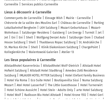
Carneville
Services publics Carneville
Lieux à découvrir à Carneville
Commerçants de Carneville
Elevage Wish
Mairie - Carneville
Chèvrerie de la vallée des Moulins Earl
Château de Carneville
Parking
Lokalbahnhof Bergheim
LKH Salzburg
Mozart Geburtshaus
Mozart-
Wohnhaus
Salzburger Residenz
Gaisberg
Lm Energy
Turmöl
Jet
Jet
Eni
Eni
Shell
Wolfgang Denzel Auto
Salzburger Dom
Chabad
House Salzburg
Shell
Thaddaeus Ropac Salzburg
St. Andräkirche
St. Markus Kirche
Shell
Klinik Diakonissen Salzburg
ChargePoint
Kollegienkirche
Walentowski Galerien
Atelier 13
Les lieux populaires à Carneville
Altstadthotel Kasererbräu
Altstadthotel Wolf-Dietrich
Altstadt Hotel
Hofwirt Salzburg
Altstadt Hotel Stadtkrug
Amedeo Zotti Residence
Salzburg
IMLAUER HOTEL PITTER Salzburg
Hotel Elefant Family Business
Hotel Via Roma
Eco Suite Hotel
Boutiquevilla Sissi
Numa Salzburg
Mozart
Atel Hotel Lasserhof
The Little Guesthouse
Hotel Turnerwirt
Hotel Schöne Aussicht
Hotel Stein - Adults Only
arte Hotel Salzburg
Hotel Wolf
Radisson Blu Hotel Altstadt
Hotel Krone 1512
Hotel Gerl
Hotel Bristol Salzburg
Leonardo Boutique Hotel Salzburg Gablerbräu
Bloberger Hof
Atrium Hotel Salzburg
Boutiquehotel Amadeus