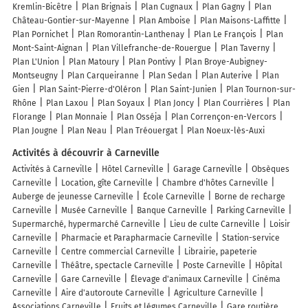
Kremlin-Bicêtre
Plan Brignais
Plan Cugnaux
Plan Gagny
Plan
Château-Gontier-sur-Mayenne
Plan Amboise
Plan Maisons-Laffitte
Plan Pornichet
Plan Romorantin-Lanthenay
Plan Le François
Plan
Mont-Saint-Aignan
Plan Villefranche-de-Rouergue
Plan Taverny
Plan L'Union
Plan Matoury
Plan Pontivy
Plan Broye-Aubigney-
Montseugny
Plan Carqueiranne
Plan Sedan
Plan Auterive
Plan
Gien
Plan Saint-Pierre-d'Oléron
Plan Saint-Junien
Plan Tournon-sur-
Rhône
Plan Laxou
Plan Soyaux
Plan Joncy
Plan Courrières
Plan
Florange
Plan Monnaie
Plan Osséja
Plan Corrençon-en-Vercors
Plan Jougne
Plan Neau
Plan Tréouergat
Plan Noeux-lès-Auxi
Activités à découvrir à Carneville
Activités à Carneville
Hôtel Carneville
Garage Carneville
Obsèques
Carneville
Location, gîte Carneville
Chambre d'hôtes Carneville
Auberge de jeunesse Carneville
École Carneville
Borne de recharge
Carneville
Musée Carneville
Banque Carneville
Parking Carneville
Supermarché, hypermarché Carneville
Lieu de culte Carneville
Loisir
Carneville
Pharmacie et Parapharmacie Carneville
Station-service
Carneville
Centre commercial Carneville
Librairie, papeterie
Carneville
Théâtre, spectacle Carneville
Poste Carneville
Hôpital
Carneville
Gare Carneville
Élevage d'animaux Carneville
Cinéma
Carneville
Aire d'autoroute Carneville
Agriculture Carneville
Associations Carneville
Fruits et légumes Carneville
Gare routière