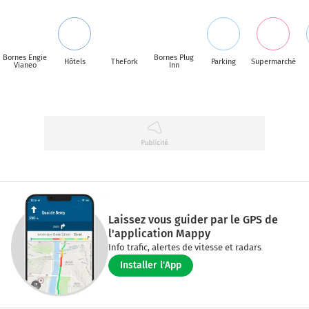
Bornes Engie
Bornes Plug
Hôtels
TheFork
Parking
Supermarché
Vianeo
Inn
Laissez vous guider par le GPS de
l'application Mappy
Info trafic, alertes de vitesse et radars
Installer l'App