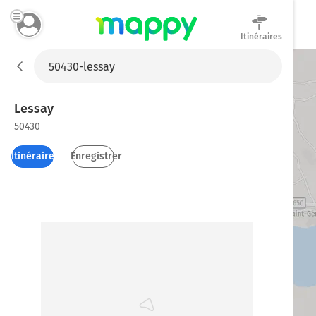
Itinéraires
Mappy
Lessay
50430
Itinéraires
Enregistrer