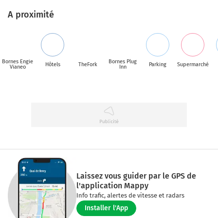
A proximité
Bornes Engie
Bornes Plug
Hôtels
TheFork
Parking
Supermarché
Vianeo
Inn
Laissez vous guider par le GPS de
l'application Mappy
Info trafic, alertes de vitesse et radars
Installer l'App