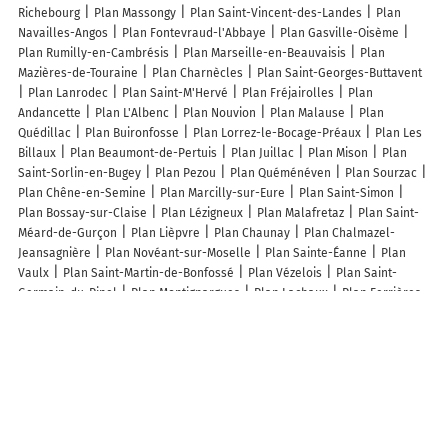
Richebourg
Plan Massongy
Plan Saint-Vincent-des-Landes
Plan
Navailles-Angos
Plan Fontevraud-l'Abbaye
Plan Gasville-Oisème
Plan Rumilly-en-Cambrésis
Plan Marseille-en-Beauvaisis
Plan
Mazières-de-Touraine
Plan Charnècles
Plan Saint-Georges-Buttavent
Plan Lanrodec
Plan Saint-M'Hervé
Plan Fréjairolles
Plan
Andancette
Plan L'Albenc
Plan Nouvion
Plan Malause
Plan
Quédillac
Plan Buironfosse
Plan Lorrez-le-Bocage-Préaux
Plan Les
Billaux
Plan Beaumont-de-Pertuis
Plan Juillac
Plan Mison
Plan
Saint-Sorlin-en-Bugey
Plan Pezou
Plan Quéménéven
Plan Sourzac
Plan Chêne-en-Semine
Plan Marcilly-sur-Eure
Plan Saint-Simon
Plan Bossay-sur-Claise
Plan Lézigneux
Plan Malafretaz
Plan Saint-
Méard-de-Gurçon
Plan Lièpvre
Plan Chaunay
Plan Chalmazel-
Jeansagnière
Plan Novéant-sur-Moselle
Plan Sainte-Éanne
Plan
Vaulx
Plan Saint-Martin-de-Bonfossé
Plan Vézelois
Plan Saint-
Germain-du-Pinel
Plan Montignargues
Plan Lachaux
Plan Ferrières
Plan Saint-Héand
Lieux à découvrir à Tollevast
Commerçants de Tollevast
Leroy Merlin de Cherbourg
La SPA Refuge
du Cotentin Société Protectrice des Animaux
Activ Travaux - Cotentin
Gestion Travaux
Botanic
Decathlon Cherbourg
Gémo
GL
Menuiserie
Audioprothésiste TOLLEVAST Optical Center
Delacour SARL